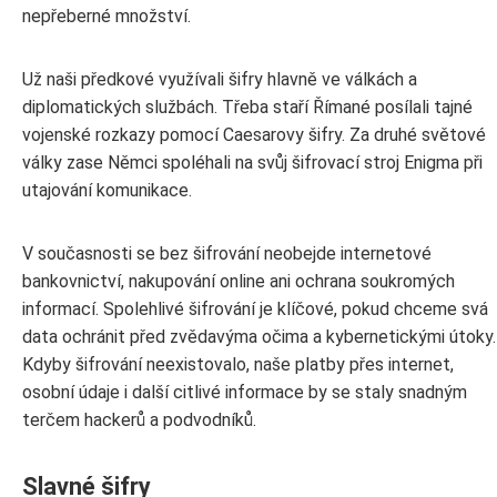
nepřeberné množství.
Už naši předkové využívali šifry hlavně ve válkách a
diplomatických službách. Třeba staří Římané posílali tajné
vojenské rozkazy pomocí Caesarovy šifry. Za druhé světové
války zase Němci spoléhali na svůj šifrovací stroj Enigma při
utajování komunikace.
V současnosti se bez šifrování neobejde internetové
bankovnictví, nakupování online ani ochrana soukromých
informací. Spolehlivé šifrování je klíčové, pokud chceme svá
data ochránit před zvědavýma očima a kybernetickými útoky.
Kdyby šifrování neexistovalo, naše platby přes internet,
osobní údaje i další citlivé informace by se staly snadným
terčem hackerů a podvodníků.
Slavné šifry