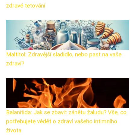
zdravé tetování
Maltitol: Zdravější sladidlo, nebo past na vaše
zdraví?
Balanitida: Jak se zbavit zánětu žaludu? Vše, co
potřebujete vědět o zdraví vašeho intimního
života