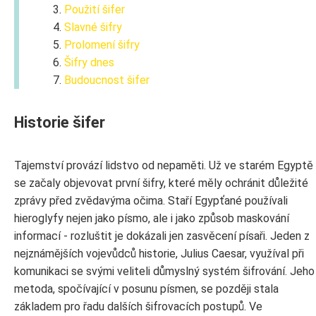
Použití šifer
Slavné šifry
Prolomení šifry
Šifry dnes
Budoucnost šifer
Historie šifer
Tajemství provází lidstvo od nepaměti. Už ve starém Egyptě
se začaly objevovat první šifry, které měly ochránit důležité
zprávy před zvědavýma očima. Staří Egypťané používali
hieroglyfy nejen jako písmo, ale i jako způsob maskování
informací - rozluštit je dokázali jen zasvěcení písaři. Jeden z
nejznámějších vojevůdců historie, Julius Caesar, využíval při
komunikaci se svými veliteli důmyslný systém šifrování. Jeho
metoda, spočívající v posunu písmen, se později stala
základem pro řadu dalších šifrovacích postupů. Ve