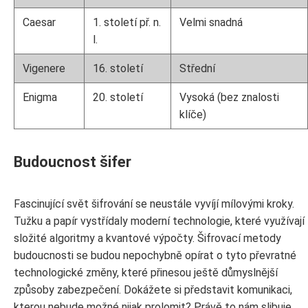
Caesar
1. století př. n.
Velmi snadná
l.
Vigenere
16. století
Střední
Enigma
20. století
Vysoká (bez znalosti
klíče)
Budoucnost šifer
Fascinující svět šifrování se neustále vyvíjí mílovými kroky.
Tužku a papír vystřídaly moderní technologie, které využívají
složité algoritmy a kvantové výpočty. Šifrovací metody
budoucnosti se budou nepochybně opírat o tyto převratné
technologické změny, které přinesou ještě důmyslnější
způsoby zabezpečení. Dokážete si představit komunikaci,
kterou nebude možné nijak prolomit? Právě to nám slibuje