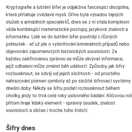
Kryptografie a luštění šifer je odjakživa fascinující disciplína,
která přitahuje zvědavé mysli. Dříve byla výsadou tajných
služeb a armádních specialistů, dnes se z ní stala komplexní
věda kombinující matematické postupy, jazykové znalosti a
informatiku. Lidé se do luštění šifer pouštějí z různých
pohnutek - ať už jde o vyšetřování kriminálních případů nebo
objevování zapomenutých historických souvislostí. Za
každou zašifrovanou zprávou se může skrývat informace,
jejíž odhalení může změnit běh událostí. Způsoby, jak šifry
rozlousknout, se odvíjí od jejich složitosti - od prostého
nahrazování písmen symboly až po složité šifrovací systémy
dnešní doby. Někdy se šifru podaří rozlousknout během
chvilky, jindy to trvá celé roky usilovného bádání. Klíčovou roli
přitom hraje lidský element - správný úsudek, znalost
souvislostí a občas i trocha toho štěstí.
Šifry dnes