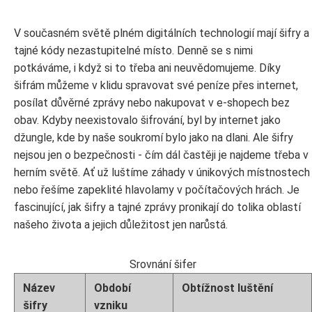
V současném světě plném digitálních technologií mají šifry a
tajné kódy nezastupitelné místo. Denně se s nimi
potkáváme, i když si to třeba ani neuvědomujeme. Díky
šifrám můžeme v klidu spravovat své peníze přes internet,
posílat důvěrné zprávy nebo nakupovat v e-shopech bez
obav. Kdyby neexistovalo šifrování, byl by internet jako
džungle, kde by naše soukromí bylo jako na dlani. Ale šifry
nejsou jen o bezpečnosti - čím dál častěji je najdeme třeba v
herním světě. Ať už luštíme záhady v únikových místnostech
nebo řešíme zapeklité hlavolamy v počítačových hrách. Je
fascinující, jak šifry a tajné zprávy pronikají do tolika oblastí
našeho života a jejich důležitost jen narůstá.
Srovnání šifer
Název
Období
Obtížnost luštění
šifry
vzniku