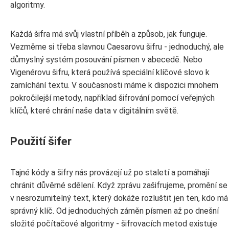
algoritmy.
Každá šifra má svůj vlastní příběh a způsob, jak funguje.
Vezměme si třeba slavnou Caesarovu šifru - jednoduchý, ale
důmyslný systém posouvání písmen v abecedě. Nebo
Vigenérovu šifru, která používá speciální klíčové slovo k
zamíchání textu. V současnosti máme k dispozici mnohem
pokročilejší metody, například šifrování pomocí veřejných
klíčů, které chrání naše data v digitálním světě.
Použití šifer
Tajné kódy a šifry nás provázejí už po staletí a pomáhají
chránit důvěrné sdělení. Když zprávu zašifrujeme, promění se
v nesrozumitelný text, který dokáže rozluštit jen ten, kdo má
správný klíč. Od jednoduchých záměn písmen až po dnešní
složité počítačové algoritmy - šifrovacích metod existuje