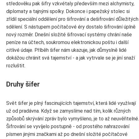
středověku pak šifry vzkvétaly především mezi alchymisty,
diplomaty a tajnými spolky. Dokonce i papežský stolec si
zřídil speciální oddělení pro šifrování a dešifrování důležitých
sdělení. S nástupem počítačové éry dostalo šifrování úplně
nový rozměr. Dnešní složité šifrovací systémy chrání naše
peníze na účtech, soukromou elektronickou poštu i další
citlivé údaje. Příběh šifer nám ukazuje, jak důmyslně lidé
dokážou chránit svá tajemství - a jak vytrvale se je jiní snaží
rozluštit.
Druhy šifer
Svět šifer je plný fascinujících tajemství, která lidé využívají
už od pradávna. Když se zamyslíme nad tím, kolik různých
způsobů skrývání zpráv bylo vymyšleno, je to až neuvěřitelné.
Šifrování se vyvíjelo postupně - od prostého nahrazování
písmen jinými značkami až po dnešní složité počítačové