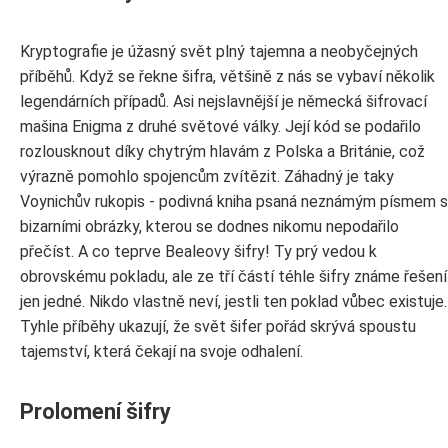
Kryptografie je úžasný svět plný tajemna a neobyčejných
příběhů. Když se řekne šifra, většině z nás se vybaví několik
legendárních případů. Asi nejslavnější je německá šifrovací
mašina Enigma z druhé světové války. Její kód se podařilo
rozlousknout díky chytrým hlavám z Polska a Británie, což
výrazně pomohlo spojencům zvítězit. Záhadný je taky
Voynichův rukopis - podivná kniha psaná neznámým písmem s
bizarními obrázky, kterou se dodnes nikomu nepodařilo
přečíst. A co teprve Bealeovy šifry! Ty prý vedou k
obrovskému pokladu, ale ze tří částí téhle šifry známe řešení
jen jedné. Nikdo vlastně neví, jestli ten poklad vůbec existuje.
Tyhle příběhy ukazují, že svět šifer pořád skrývá spoustu
tajemství, která čekají na svoje odhalení.
Prolomení šifry