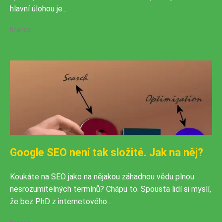
hlavní úlohou je...
finance
Google SEO není tak složité. Jak na něj?
Koukáte na SEO jako na nějakou záhadnou vědu plnou
nesrozumitelných termínů? Chápu to. Spousta lidí si myslí,
že bez PhD z internetového...