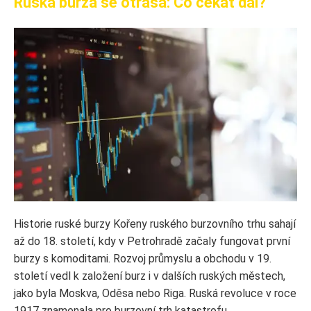
Ruská burza se otřásá: Co čekat dál?
Historie ruské burzy Kořeny ruského burzovního trhu sahají
až do 18. století, kdy v Petrohradě začaly fungovat první
burzy s komoditami. Rozvoj průmyslu a obchodu v 19.
století vedl k založení burz i v dalších ruských městech,
jako byla Moskva, Oděsa nebo Riga. Ruská revoluce v roce
1917 znamenala pro burzovní trh katastrofu....