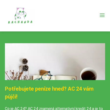
Potřebujete peníze hned? AC 24 vám
půjčí!
Co je AC 24? AC 24 znamená alternativní kredit 24 a je to