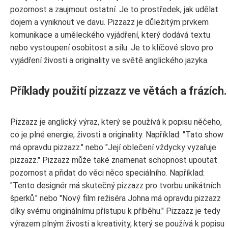
pozornost a zaujmout ostatní. Je to prostředek, jak udělat
dojem a vyniknout ve davu. Pizzazz je důležitým prvkem
komunikace a uměleckého vyjádření, který dodává textu
nebo vystoupení osobitost a sílu. Je to klíčové slovo pro
vyjádření živosti a originality ve světě anglického jazyka.
Příklady použití pizzazz ve větách a frázích.
Pizzazz je anglický výraz, který se používá k popisu něčeho,
co je plné energie, živosti a originality. Například: "Tato show
má opravdu pizzazz." nebo "Její oblečení vždycky vyzařuje
pizzazz." Pizzazz může také znamenat schopnost upoutat
pozornost a přidat do věci něco speciálního. Například:
"Tento designér má skutečný pizzazz pro tvorbu unikátních
šperků." nebo "Nový film režiséra Johna má opravdu pizzazz
díky svému originálnímu přístupu k příběhu." Pizzazz je tedy
výrazem plným živosti a kreativity, který se používá k popisu