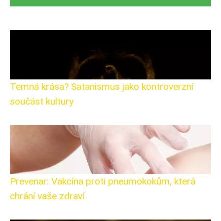
Temná krása? Satanismus jako kontroverzní
součást kultury
Prevenar: Vakcína proti pneumokokům, která
chrání vaše zdraví