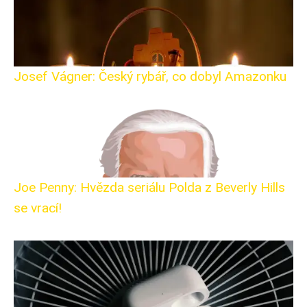
Josef Vágner: Český rybář, co dobyl Amazonku
Joe Penny: Hvězda seriálu Polda z Beverly Hills
se vrací!