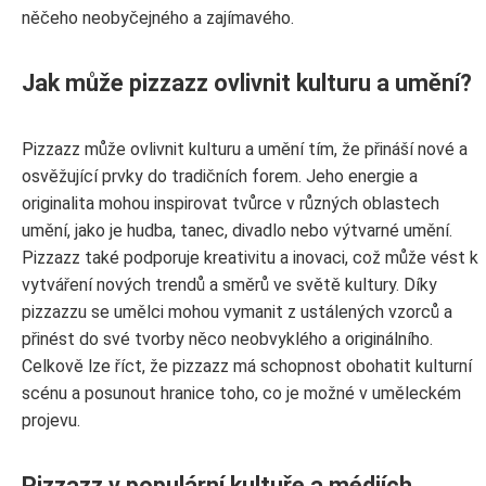
něčeho neobyčejného a zajímavého.
Jak může pizzazz ovlivnit kulturu a umění?
Pizzazz může ovlivnit kulturu a umění tím, že přináší nové a
osvěžující prvky do tradičních forem. Jeho energie a
originalita mohou inspirovat tvůrce v různých oblastech
umění, jako je hudba, tanec, divadlo nebo výtvarné umění.
Pizzazz také podporuje kreativitu a inovaci, což může vést k
vytváření nových trendů a směrů ve světě kultury. Díky
pizzazzu se umělci mohou vymanit z ustálených vzorců a
přinést do své tvorby něco neobvyklého a originálního.
Celkově lze říct, že pizzazz má schopnost obohatit kulturní
scénu a posunout hranice toho, co je možné v uměleckém
projevu.
Pizzazz v populární kultuře a médiích.