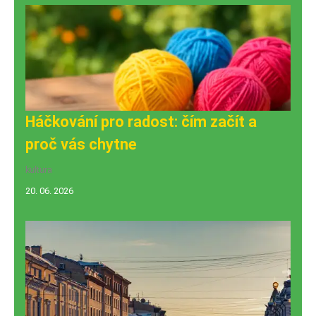
Háčkování pro radost: čím začít a
proč vás chytne
kultura
20. 06. 2026