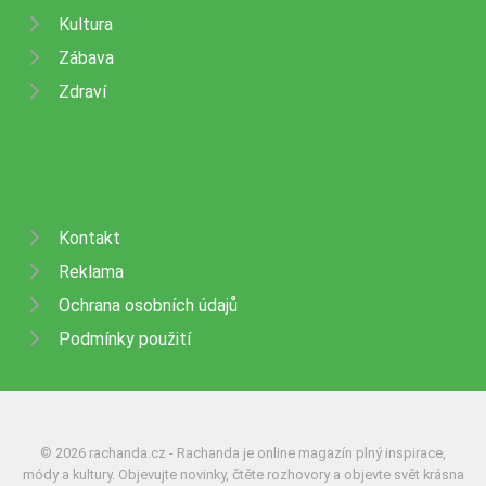
Kultura
Zábava
Zdraví
Kontakt
Reklama
Ochrana osobních údajů
Podmínky použití
© 2026 rachanda.cz - Rachanda je online magazín plný inspirace,
módy a kultury. Objevujte novinky, čtěte rozhovory a objevte svět krásna