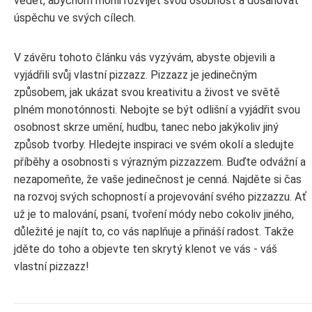
vědět, abychom mohli rozvíjet svou osobnost a dosahovat
úspěchu ve svých cílech.
V závěru tohoto článku vás vyzývám, abyste objevili a
vyjádřili svůj vlastní pizzazz. Pizzazz je jedinečným
způsobem, jak ukázat svou kreativitu a živost ve světě
plném monotónnosti. Nebojte se být odlišní a vyjádřit svou
osobnost skrze umění, hudbu, tanec nebo jakýkoliv jiný
způsob tvorby. Hledejte inspiraci ve svém okolí a sledujte
příběhy a osobnosti s výrazným pizzazzem. Buďte odvážní a
nezapomeňte, že vaše jedinečnost je cenná. Najděte si čas
na rozvoj svých schopností a projevování svého pizzazzu. Ať
už je to malování, psaní, tvoření módy nebo cokoliv jiného,
důležité je najít to, co vás naplňuje a přináší radost. Takže
jděte do toho a objevte ten skrytý klenot ve vás - váš
vlastní pizzazz!