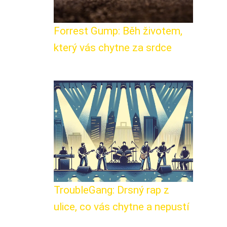
Forrest Gump: Běh životem,
který vás chytne za srdce
TroubleGang: Drsný rap z
ulice, co vás chytne a nepustí