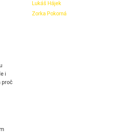
Lukáš Hájek
Zorka Pokorná
ou
e i
a proč
um