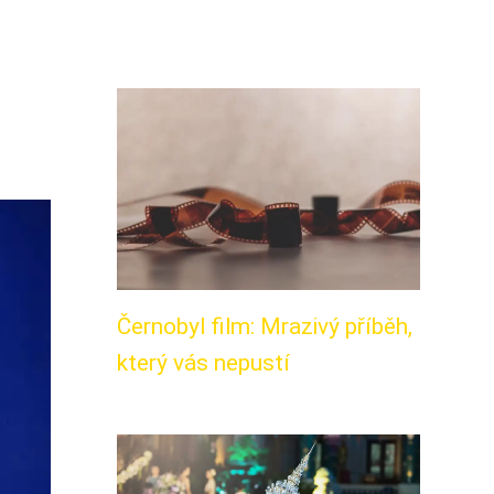
Černobyl film: Mrazivý příběh,
který vás nepustí