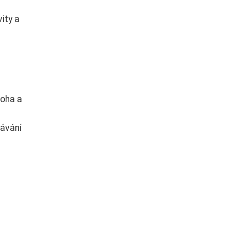
ity a
loha a
kávání