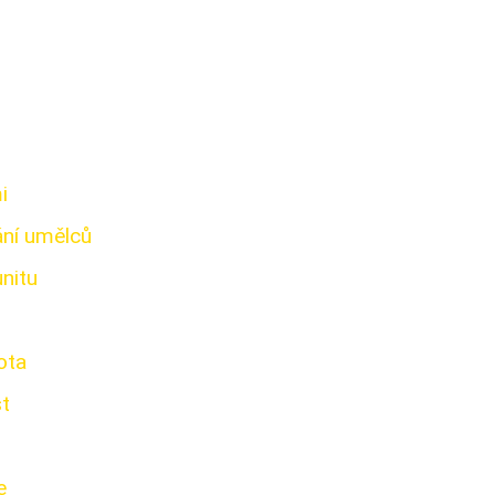
i
i
ání umělců
nitu
ota
st
e