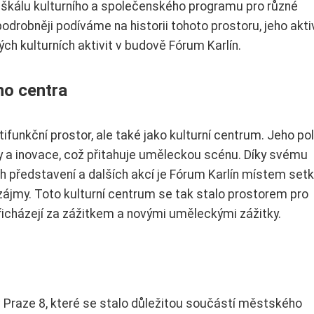
ou škálu kulturního a společenského programu pro různé
drobněji podíváme na historii tohoto prostoru, jeho aktiv
ch kulturních aktivit v budově Fórum Karlín.
ho centra
funkční prostor, ale také jako kulturní centrum. Jeho po
ty a inovace, což přitahuje uměleckou scénu. Díky svému
h představení a dalších akcí je Fórum Karlín místem set
i zájmy. Toto kulturní centrum se tak stalo prostorem pro
přicházejí za zážitkem a novými uměleckými zážitky.
 v Praze 8, které se stalo důležitou součástí městského