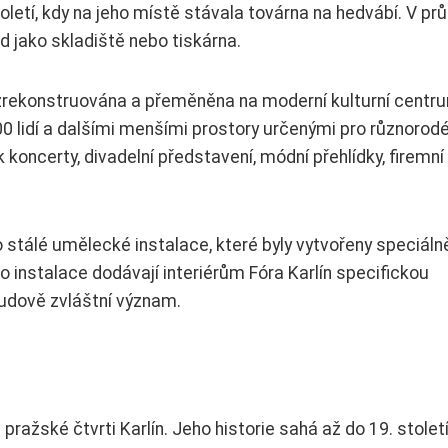
toletí, kdy na jeho místě stávala továrna na hedvábí. V pr
d jako skladiště nebo tiskárna.
 zrekonstruována a přeměněna na moderní kulturní centr
 lidí a dalšími menšími prostory určenými pro různorod
k koncerty, divadelní představení, módní přehlídky, firemn
ho stálé umělecké instalace, které byly vytvořeny speciáln
instalace dodávají interiérům Fóra Karlín specifickou
budově zvláštní význam.
pražské čtvrti Karlín. Jeho historie sahá až do 19. století