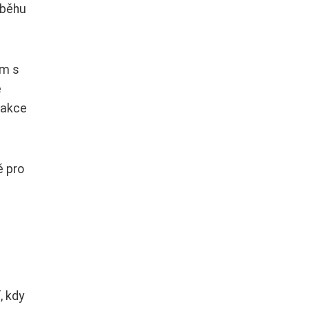
ůběhu
um s
é
í akce
ě pro
, kdy