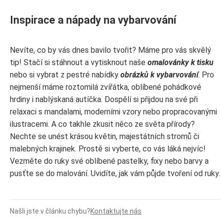
Inspirace a nápady na vybarvování
Nevíte, co by vás dnes bavilo tvořit? Máme pro vás skvělý
tip! Stačí si stáhnout a vytisknout naše
omalovánky k tisku
nebo si vybrat z pestré nabídky
obrázků k vybarvování
. Pro
nejmenší máme roztomilá zvířátka, oblíbené pohádkové
hrdiny i nablýskaná autíčka. Dospělí si přijdou na své při
relaxaci s mandalami, moderními vzory nebo propracovanými
ilustracemi. A co takhle zkusit něco ze světa přírody?
Nechte se unést krásou květin, majestátních stromů či
malebných krajinek. Prostě si vyberte, co vás láká nejvíc!
Vezměte do ruky své oblíbené pastelky, fixy nebo barvy a
pusťte se do malování. Uvidíte, jak vám půjde tvoření od ruky.
Našli jste v článku chybu?
Kontaktujte nás