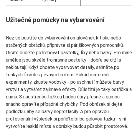
Užitečné pomůcky na vybarvování
Než se pustíte do vybarvování omalovánek k tisku nebo
stažených obrázků, připravte si pár šikovných pomocníků.
Určitě budete potřebovat pastelky, fixy nebo barvy. Pro malé
umělce jsou skvělé trojhranné pastelky - dobře se drží a
neklouzají. Když chcete vybarvovat detaily, sáhněte po
tenkých fixách s pevným hrotem. Pokud máte rádi
experimenty, zkuste vodovky - po uschnutí můžete barvy
vrstvit a vytvářet zajímavé efekty. Důležitá je taky ostřička a
guma. S naostřenou tužkou budou čáry přesné a gumou
snadno opravíte případné chybičky. Pod obrázek si dejte
podložku, aby se barvy neprotlačily. A pro opravdu
profesionální výsledek si pořiďte bílou gelovou tužku - s ní
vytvoříte lesklá místa a obrázky budou působit prostorově.