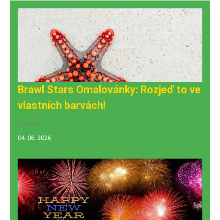
Brawl Stars Omalovánky: Rozjeď to ve
vlastních barvách!
zábava
04. 06. 2026