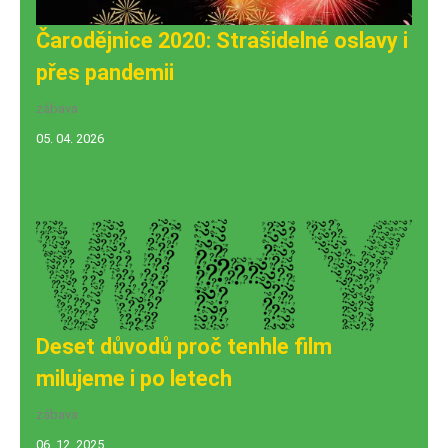
Čarodějnice 2020: Strašidelné oslavy i
přes pandemii
zábava
05. 04. 2026
Deset důvodů proč tenhle film
milujeme i po letech
zábava
06. 12. 2025