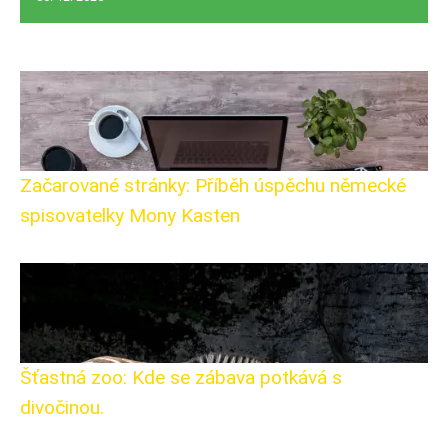
Začarované stránky: Příběh úspěchu německé
spisovatelky Mony Kasten
Šťastná zoo: Kde se zábava potkává s
divočinou.