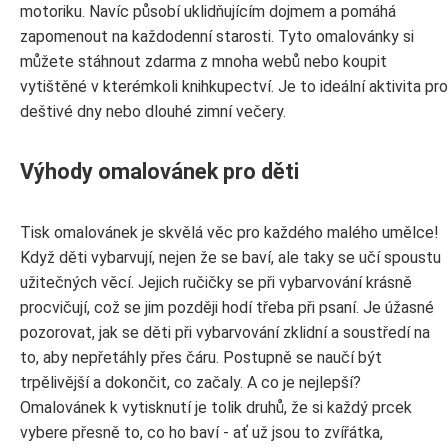
motoriku. Navíc působí uklidňujícím dojmem a pomáhá
zapomenout na každodenní starosti. Tyto omalovánky si
můžete stáhnout zdarma z mnoha webů nebo koupit
vytištěné v kterémkoli knihkupectví. Je to ideální aktivita pro
deštivé dny nebo dlouhé zimní večery.
Výhody omalovánek pro děti
Tisk omalovánek je skvělá věc pro každého malého umělce!
Když děti vybarvují, nejen že se baví, ale taky se učí spoustu
užitečných věcí. Jejich ručičky se při vybarvování krásně
procvičují, což se jim později hodí třeba při psaní. Je úžasné
pozorovat, jak se děti při vybarvování zklidní a soustředí na
to, aby nepřetáhly přes čáru. Postupně se naučí být
trpělivější a dokončit, co začaly. A co je nejlepší?
Omalovánek k vytisknutí je tolik druhů, že si každý prcek
vybere přesně to, co ho baví - ať už jsou to zvířátka,