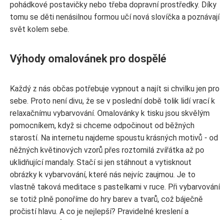
pohádkové postavičky nebo třeba dopravní prostředky. Díky
tomu se děti nenásilnou formou učí nová slovíčka a poznávají
svět kolem sebe.
Výhody omalovánek pro dospělé
Každý z nás občas potřebuje vypnout a najít si chvilku jen pro
sebe. Proto není divu, že se v poslední době tolik lidí vrací k
relaxačnímu vybarvování. Omalovánky k tisku jsou skvělým
pomocníkem, když si chceme odpočinout od běžných
starostí. Na internetu najdeme spoustu krásných motivů - od
něžných květinových vzorů přes roztomilá zvířátka až po
uklidňující mandaly. Stačí si jen stáhnout a vytisknout
obrázky k vybarvování, které nás nejvíc zaujmou. Je to
vlastně taková meditace s pastelkami v ruce. Při vybarvování
se totiž plně ponoříme do hry barev a tvarů, což báječně
pročistí hlavu. A co je nejlepší? Pravidelné kreslení a