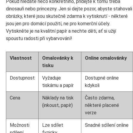
Pokud hledáte něco konkrétního, přidejte k tomu třeba
dinosauři nebo princezny. Jen si dejte pozor, abyste stahovali
obrázky, které jsou skutečně zdarma k vytisknutí - některé
jsou jen pro domácí použití, ne pro komerční účely.
Vytiskněte je na kvalitní papír a nechte děti, ať si užijí
spoustu radosti při vybarvování!
Vlastnost
Omalovánky k
Online omalovánky
tisku
Dostupnost
Vyžaduje
Dostupné online
tiskárnu a papír
kdykoli
Cena
Náklady na tisk
Často zdarma,
(inkoust, papír)
některé placené
verze
Možnosti
Lze sdílet
Snadné sdílení online
sdílení
fyzicky