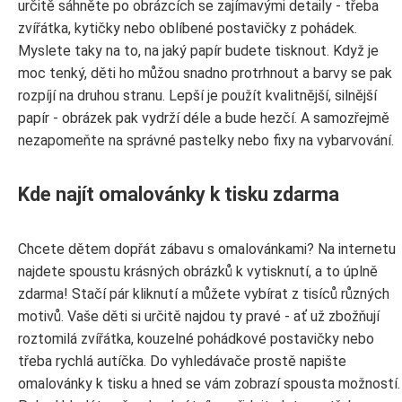
určitě sáhněte po obrázcích se zajímavými detaily - třeba
zvířátka, kytičky nebo oblíbené postavičky z pohádek.
Myslete taky na to, na jaký papír budete tisknout. Když je
moc tenký, děti ho můžou snadno protrhnout a barvy se pak
rozpíjí na druhou stranu. Lepší je použít kvalitnější, silnější
papír - obrázek pak vydrží déle a bude hezčí. A samozřejmě
nezapomeňte na správné pastelky nebo fixy na vybarvování.
Kde najít omalovánky k tisku zdarma
Chcete dětem dopřát zábavu s omalovánkami? Na internetu
najdete spoustu krásných obrázků k vytisknutí, a to úplně
zdarma! Stačí pár kliknutí a můžete vybírat z tisíců různých
motivů. Vaše děti si určitě najdou ty pravé - ať už zbožňují
roztomilá zvířátka, kouzelné pohádkové postavičky nebo
třeba rychlá autíčka. Do vyhledávače prostě napište
omalovánky k tisku a hned se vám zobrazí spousta možností.