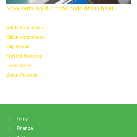
Nový seriálový duch vás bude děsit i bavit
Adéla Kohoutová
Eliška Vondrákova
Filip Novák
Kryštof Novotný
Lukáš Hájek
Zorka Pokorná
Filmy
Finance