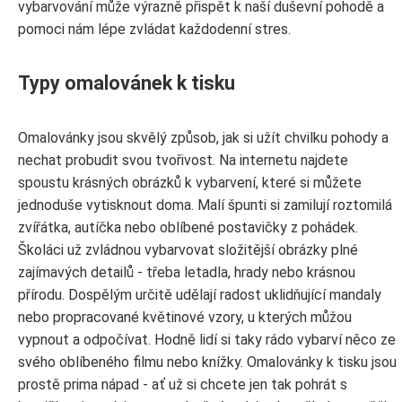
vybarvování může výrazně přispět k naší duševní pohodě a
pomoci nám lépe zvládat každodenní stres.
Typy omalovánek k tisku
Omalovánky jsou skvělý způsob, jak si užít chvilku pohody a
nechat probudit svou tvořivost. Na internetu najdete
spoustu krásných obrázků k vybarvení, které si můžete
jednoduše vytisknout doma. Malí špunti si zamilují roztomilá
zvířátka, autíčka nebo oblíbené postavičky z pohádek.
Školáci už zvládnou vybarvovat složitější obrázky plné
zajímavých detailů - třeba letadla, hrady nebo krásnou
přírodu. Dospělým určitě udělají radost uklidňující mandaly
nebo propracované květinové vzory, u kterých můžou
vypnout a odpočívat. Hodně lidí si taky rádo vybarví něco ze
svého oblíbeného filmu nebo knížky. Omalovánky k tisku jsou
prostě prima nápad - ať už si chcete jen tak pohrát s