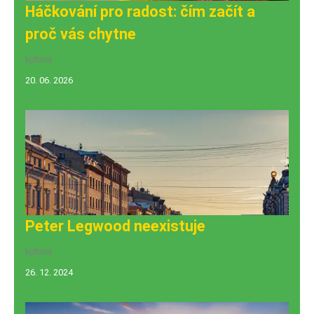
Háčkování pro radost: čím začít a
proč vás chytne
kultura
20. 06. 2026
Peter Legwood neexistuje
kultura
26. 12. 2024