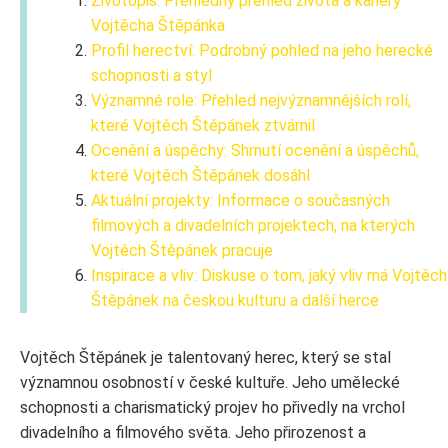
Životopis: Přehledný přehled života a kariéry
Vojtěcha Štěpánka
Profil herectví: Podrobný pohled na jeho herecké
schopnosti a styl
Významné role: Přehled nejvýznamnějších rolí,
které Vojtěch Štěpánek ztvárnil
Ocenění a úspěchy: Shrnutí ocenění a úspěchů,
které Vojtěch Štěpánek dosáhl
Aktuální projekty: Informace o současných
filmových a divadelních projektech, na kterých
Vojtěch Štěpánek pracuje
Inspirace a vliv: Diskuse o tom, jaký vliv má Vojtěch
Štěpánek na českou kulturu a další herce
Vojtěch Štěpánek je talentovaný herec, který se stal
významnou osobností v české kultuře. Jeho umělecké
schopnosti a charismatický projev ho přivedly na vrchol
divadelního a filmového světa. Jeho přirozenost a