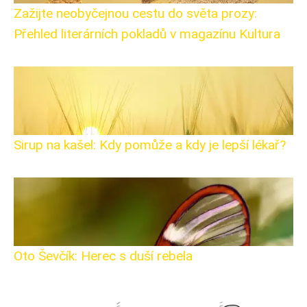
Zažijte neobyčejnou cestu do světa prozy:
Přehled literárních pokladů v magazínu Kultura
Sirup na kašel: Kdy pomůže a kdy je lepší lékař?
Oto Ševčík: Herec s duší rebela