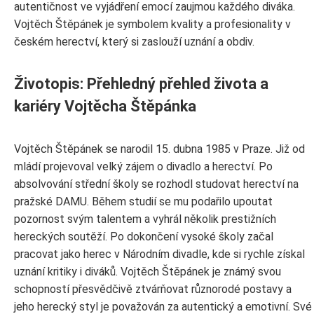
autentičnost ve vyjádření emocí zaujmou každého diváka.
Vojtěch Štěpánek je symbolem kvality a profesionality v
českém herectví, který si zaslouží uznání a obdiv.
Životopis: Přehledný přehled života a
kariéry Vojtěcha Štěpánka
Vojtěch Štěpánek se narodil 15. dubna 1985 v Praze. Již od
mládí projevoval velký zájem o divadlo a herectví. Po
absolvování střední školy se rozhodl studovat herectví na
pražské DAMU. Během studií se mu podařilo upoutat
pozornost svým talentem a vyhrál několik prestižních
hereckých soutěží. Po dokončení vysoké školy začal
pracovat jako herec v Národním divadle, kde si rychle získal
uznání kritiky i diváků. Vojtěch Štěpánek je známý svou
schopností přesvědčivě ztvárňovat různorodé postavy a
jeho herecký styl je považován za autentický a emotivní. Své