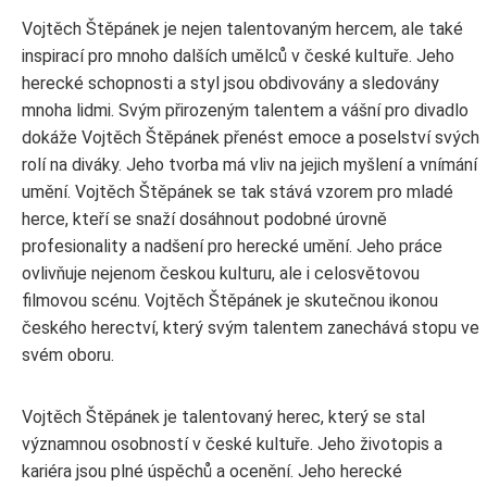
Vojtěch Štěpánek je nejen talentovaným hercem, ale také
inspirací pro mnoho dalších umělců v české kultuře. Jeho
herecké schopnosti a styl jsou obdivovány a sledovány
mnoha lidmi. Svým přirozeným talentem a vášní pro divadlo
dokáže Vojtěch Štěpánek přenést emoce a poselství svých
rolí na diváky. Jeho tvorba má vliv na jejich myšlení a vnímání
umění. Vojtěch Štěpánek se tak stává vzorem pro mladé
herce, kteří se snaží dosáhnout podobné úrovně
profesionality a nadšení pro herecké umění. Jeho práce
ovlivňuje nejenom českou kulturu, ale i celosvětovou
filmovou scénu. Vojtěch Štěpánek je skutečnou ikonou
českého herectví, který svým talentem zanechává stopu ve
svém oboru.
Vojtěch Štěpánek je talentovaný herec, který se stal
významnou osobností v české kultuře. Jeho životopis a
kariéra jsou plné úspěchů a ocenění. Jeho herecké