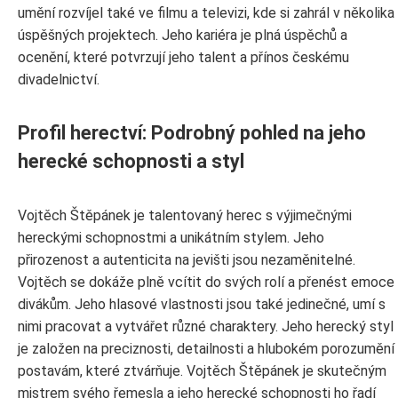
umění rozvíjel také ve filmu a televizi, kde si zahrál v několika
úspěšných projektech. Jeho kariéra je plná úspěchů a
ocenění, které potvrzují jeho talent a přínos českému
divadelnictví.
Profil herectví: Podrobný pohled na jeho
herecké schopnosti a styl
Vojtěch Štěpánek je talentovaný herec s výjimečnými
hereckými schopnostmi a unikátním stylem. Jeho
přirozenost a autenticita na jevišti jsou nezaměnitelné.
Vojtěch se dokáže plně vcítit do svých rolí a přenést emoce
divákům. Jeho hlasové vlastnosti jsou také jedinečné, umí s
nimi pracovat a vytvářet různé charaktery. Jeho herecký styl
je založen na preciznosti, detailnosti a hlubokém porozumění
postavám, které ztvárňuje. Vojtěch Štěpánek je skutečným
mistrem svého řemesla a jeho herecké schopnosti ho řadí