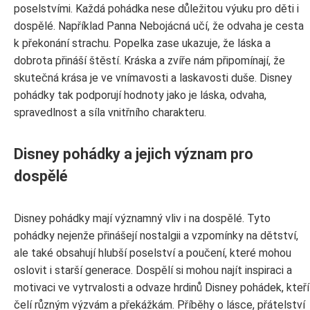
poselstvími. Každá pohádka nese důležitou výuku pro děti i
dospělé. Například Panna Nebojácná učí, že odvaha je cesta
k překonání strachu. Popelka zase ukazuje, že láska a
dobrota přináší štěstí. Kráska a zvíře nám připomínají, že
skutečná krása je ve vnímavosti a laskavosti duše. Disney
pohádky tak podporují hodnoty jako je láska, odvaha,
spravedlnost a síla vnitřního charakteru.
Disney pohádky a jejich význam pro
dospělé
Disney pohádky mají významný vliv i na dospělé. Tyto
pohádky nejenže přinášejí nostalgii a vzpomínky na dětství,
ale také obsahují hlubší poselství a poučení, které mohou
oslovit i starší generace. Dospělí si mohou najít inspiraci a
motivaci ve vytrvalosti a odvaze hrdinů Disney pohádek, kteří
čelí různým výzvám a překážkám. Příběhy o lásce, přátelství