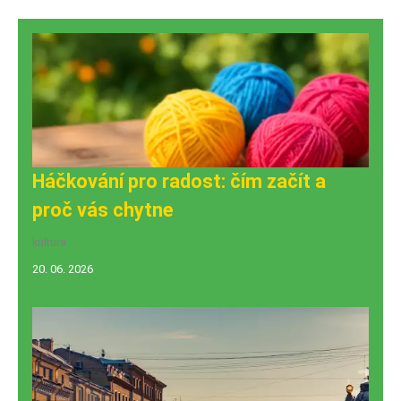
Háčkování pro radost: čím začít a
proč vás chytne
kultura
20. 06. 2026