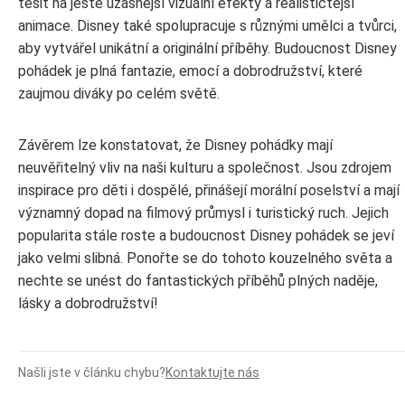
těšit na ještě úžasnější vizuální efekty a realističtější
animace. Disney také spolupracuje s různými umělci a tvůrci,
aby vytvářel unikátní a originální příběhy. Budoucnost Disney
pohádek je plná fantazie, emocí a dobrodružství, které
zaujmou diváky po celém světě.
Závěrem lze konstatovat, že Disney pohádky mají
neuvěřitelný vliv na naši kulturu a společnost. Jsou zdrojem
inspirace pro děti i dospělé, přinášejí morální poselství a mají
významný dopad na filmový průmysl i turistický ruch. Jejich
popularita stále roste a budoucnost Disney pohádek se jeví
jako velmi slibná. Ponořte se do tohoto kouzelného světa a
nechte se unést do fantastických příběhů plných naděje,
lásky a dobrodružství!
Našli jste v článku chybu?
Kontaktujte nás