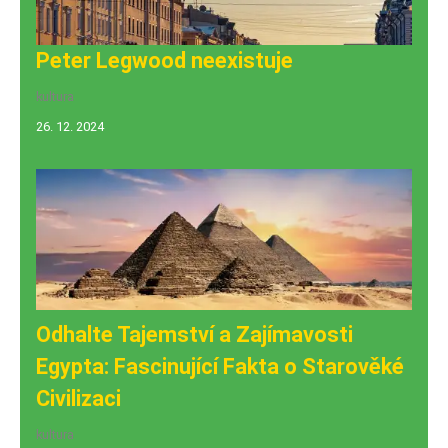
Peter Legwood neexistuje
kultura
26. 12. 2024
Odhalte Tajemství a Zajímavosti
Egypta: Fascinující Fakta o Starověké
Civilizaci
kultura