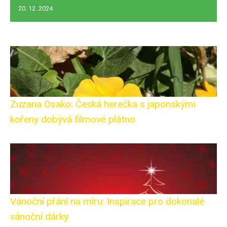
20. 12. 2024
Zuzana Osako: Česká herečka s japonskými
kořeny dobývá filmové plátno
Vánoční přání na míru: Inspirace pro dokonalé
vánoční dárky