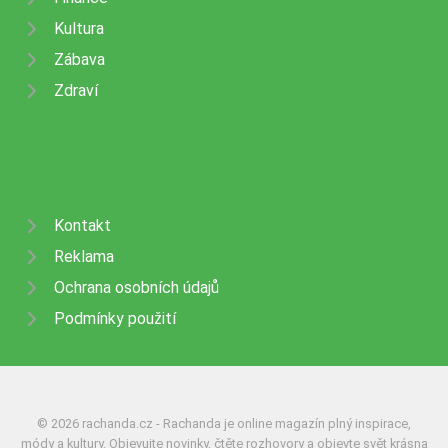
Kultura
Zábava
Zdraví
Kontakt
Reklama
Ochrana osobních údajů
Podmínky použití
© 2026 rachanda.cz - Rachanda je online magazín plný inspirace,
módy a kultury. Objevujte novinky, čtěte rozhovory a objevte svět krásna