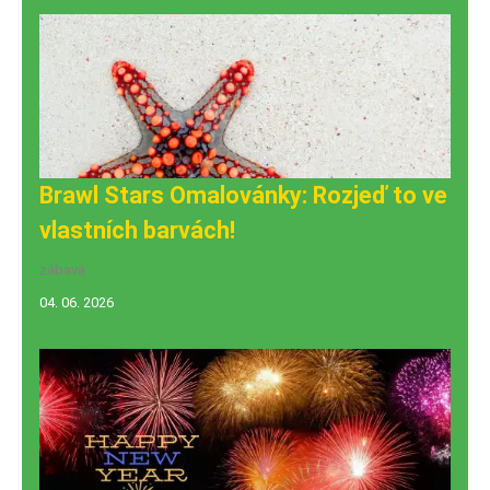
Brawl Stars Omalovánky: Rozjeď to ve
vlastních barvách!
zábava
04. 06. 2026