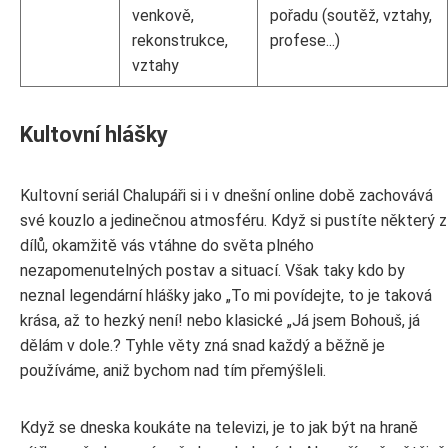
venkově,
pořadu (soutěž, vztahy,
rekonstrukce,
profese...)
vztahy
Kultovní hlášky
Kultovní seriál Chalupáři si i v dnešní online době zachovává
své kouzlo a jedinečnou atmosféru. Když si pustíte některý z
dílů, okamžitě vás vtáhne do světa plného
nezapomenutelných postav a situací. Však taky kdo by
neznal legendární hlášky jako „To mi povídejte, to je taková
krása, až to hezký není! nebo klasické „Já jsem Bohouš, já
dělám v dole.? Tyhle věty zná snad každý a běžně je
používáme, aniž bychom nad tím přemýšleli.
Když se dneska koukáte na televizi, je to jak být na hraně