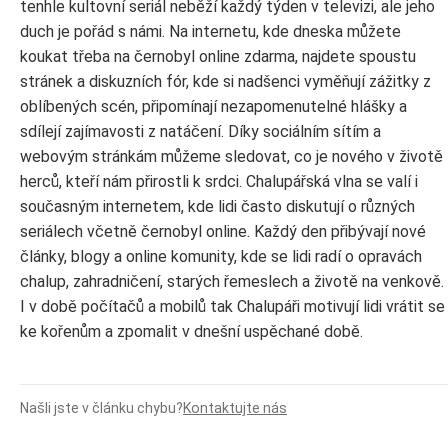
tenhle kultovní seriál neběží každý týden v televizi, ale jeho
duch je pořád s námi. Na internetu, kde dneska můžete
koukat třeba na černobyl online zdarma, najdete spoustu
stránek a diskuzních fór, kde si nadšenci vyměňují zážitky z
oblíbených scén, připomínají nezapomenutelné hlášky a
sdílejí zajímavosti z natáčení. Díky sociálním sítím a
webovým stránkám můžeme sledovat, co je nového v životě
herců, kteří nám přirostli k srdci. Chalupářská vlna se valí i
současným internetem, kde lidi často diskutují o různých
seriálech včetně černobyl online. Každý den přibývají nové
články, blogy a online komunity, kde se lidi radí o opravách
chalup, zahradničení, starých řemeslech a životě na venkově.
I v době počítačů a mobilů tak Chalupáři motivují lidi vrátit se
ke kořenům a zpomalit v dnešní uspěchané době.
Našli jste v článku chybu?
Kontaktujte nás