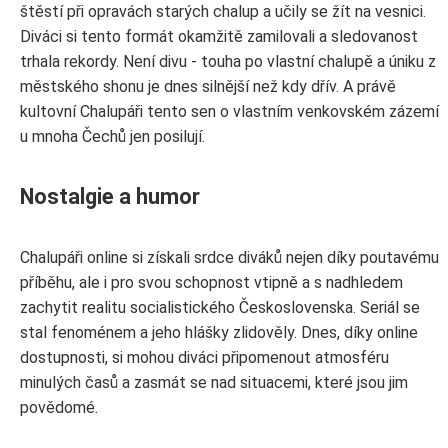
štěstí při opravách starých chalup a učily se žít na vesnici.
Diváci si tento formát okamžitě zamilovali a sledovanost
trhala rekordy. Není divu - touha po vlastní chalupě a úniku z
městského shonu je dnes silnější než kdy dřív. A právě
kultovní Chalupáři tento sen o vlastním venkovském zázemí
u mnoha Čechů jen posilují.
Nostalgie a humor
Chalupáři online si získali srdce diváků nejen díky poutavému
příběhu, ale i pro svou schopnost vtipně a s nadhledem
zachytit realitu socialistického Československa. Seriál se
stal fenoménem a jeho hlášky zlidověly. Dnes, díky online
dostupnosti, si mohou diváci připomenout atmosféru
minulých časů a zasmát se nad situacemi, které jsou jim
povědomé.