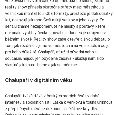
venkovského života daleko od městského shonu, zatímco
reality show přinesla skutečné střety mezi městskou a
vesnickou mentalitou. Oba formáty, přestože je dělí desítky
let, dokazují, jak moc Češi milují venkov a jeho zvyky. Ze
seriálu známe nezapomenutelné hlášky a postavy, které
dokonale vystihly českou povahu a dodnes je citujeme v
běžném životě. Reality show zase otevřela živou debatu o
tom, jak rozdílně žijeme ve městech a na vesnicích, a co je
pro koho důležité. Chalupáři, ať už ti původní nebo ti
současní, nejsou jen obyčejná zábava - ukazují nám, kdo
vlastně jako národ jsme a jak se měníme.
Chalupáři v digitálním věku
Chalupářství zůstává v českých srdcích živé i v době
internetu a sociálních sítí. Láska k venkovu a touha uniknout
z přeplněných měst je dokonce silnější než kdy dřív.