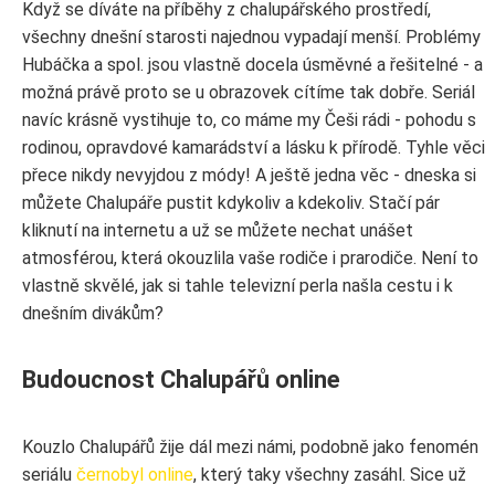
Když se díváte na příběhy z chalupářského prostředí,
všechny dnešní starosti najednou vypadají menší. Problémy
Hubáčka a spol. jsou vlastně docela úsměvné a řešitelné - a
možná právě proto se u obrazovek cítíme tak dobře. Seriál
navíc krásně vystihuje to, co máme my Češi rádi - pohodu s
rodinou, opravdové kamarádství a lásku k přírodě. Tyhle věci
přece nikdy nevyjdou z módy! A ještě jedna věc - dneska si
můžete Chalupáře pustit kdykoliv a kdekoliv. Stačí pár
kliknutí na internetu a už se můžete nechat unášet
atmosférou, která okouzlila vaše rodiče i prarodiče. Není to
vlastně skvělé, jak si tahle televizní perla našla cestu i k
dnešním divákům?
Budoucnost Chalupářů online
Kouzlo Chalupářů žije dál mezi námi, podobně jako fenomén
seriálu
černobyl online
, který taky všechny zasáhl. Sice už