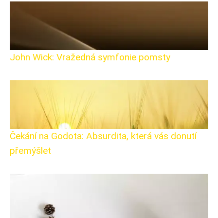
John Wick: Vražedná symfonie pomsty
Čekání na Godota: Absurdita, která vás donutí
přemýšlet