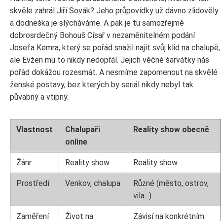
skvěle zahrál Jiří Sovák? Jeho průpovídky už dávno zlidověly
a dodneška je slýcháváme. A pak je tu samozřejmě
dobrosrdečný Bohouš Císař v nezaměnitelném podání
Josefa Kemra, který se pořád snažil najít svůj klid na chalupě,
ale Evžen mu to nikdy nedopřál. Jejich věčné šarvátky nás
pořád dokážou rozesmát. A nesmíme zapomenout na skvělé
ženské postavy, bez kterých by seriál nikdy nebyl tak
půvabný a vtipný.
Vlastnost
Chalupaři
Reality show obecně
online
Žánr
Reality show
Reality show
Prostředí
Venkov, chalupa
Různé (město, ostrov,
vila...)
Zaměření
Život na
Závisí na konkrétním