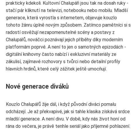
prakticky kdekoli. Kultovní Chalupáři jsou tak na dosah ruky -
stačí pár kliknutí na televizi, notebooku nebo mobilu. Mladší
generace, která vyrostla s internetem, objevuje kouzlo
tohoto žánru úplně novým způsobem. Zatímco pamětníci si s
radostí osvěžují nezapomenutelné scény a postavy z
Chalupářů, nováčci poznávají jejich příběhy díky moderním
platformám poprvé. A není to jen o samotných epizodách -
digitální knihovny často nabízí i exkluzivní materiály ze
zákulisí, zajímavé rozhovory s tvůrci nebo detailní profily
hlavních hrdinů, které celý zážitek ještě umocňují.
Nové generace diváků
Kouzlo Chalupářů žije dál, i když původní diváci pomalu
odcházejí. Je až překvapivé, jak si tahle klasika získává srdce
mladší generace. A není divu. V době, kdy nás život honí od
rána do večera, je právě tenhle seriál jako příjemné pohlazení.