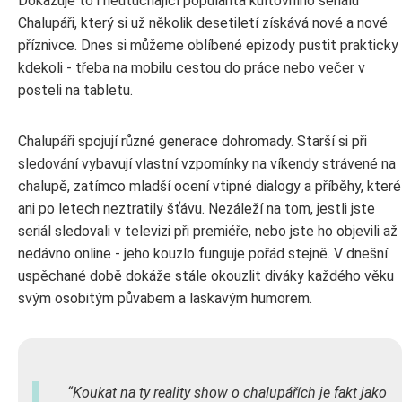
Dokazuje to i neutuchající popularita kultovního seriálu
Chalupáři, který si už několik desetiletí získává nové a nové
příznivce. Dnes si můžeme oblíbené epizody pustit prakticky
kdekoli - třeba na mobilu cestou do práce nebo večer v
posteli na tabletu.
Chalupáři spojují různé generace dohromady. Starší si při
sledování vybavují vlastní vzpomínky na víkendy strávené na
chalupě, zatímco mladší ocení vtipné dialogy a příběhy, které
ani po letech neztratily šťávu. Nezáleží na tom, jestli jste
seriál sledovali v televizi při premiéře, nebo jste ho objevili až
nedávno online - jeho kouzlo funguje pořád stejně. V dnešní
uspěchané době dokáže stále okouzlit diváky každého věku
svým osobitým půvabem a laskavým humorem.
Koukat na ty reality show o chalupářích je fakt jako