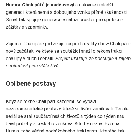
Humor Chalupářů je nadčasový
a oslovuje i mladší
generaci, která nemá s dobou jeho vzniku přímé zkušenosti.
Seriál tak spojuje generace a nabízí prostor pro společné
zážitky a vzpomínky.
Zájem o Chalupáře potvrzuje i úspěch reality show Chalupáři -
nový začátek, ve které se soutěžící snaží o rekonstrukci
chalupy v duchu seriálu.
Projekt ukazuje, že nostalgie a zájem
o minulost jsou stále živé.
Oblíbené postavy
Když se řekne Chalupáři, každému se vybaví
nezapomenutelné postavy, které si diváci zamilovali. Tenhle
seriál se stal součástí našich životů a týden co týden nás
bavil příběhy z českého venkova. Kdo by neznal Evžena
Humla, toho věčně podrážděného traktoristu, kterého tak