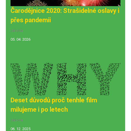
Čarodějnice 2020: Strašidelné oslavy i
přes pandemii
zábava
05. 04. 2026
Deset důvodů proč tenhle film
milujeme i po letech
zábava
06. 12. 2025