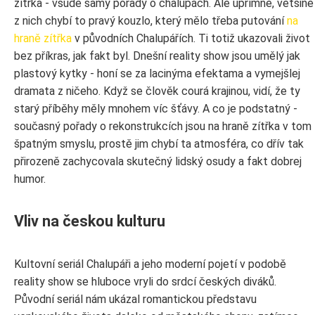
zítřka - všude samý pořady o chalupách. Ale upřímně, většině
z nich chybí to pravý kouzlo, který mělo třeba putování
na
hraně zítřka
v původních Chalupářích. Ti totiž ukazovali život
bez příkras, jak fakt byl. Dnešní reality show jsou umělý jak
plastový kytky - honí se za lacinýma efektama a vymejšlej
dramata z ničeho. Když se člověk courá krajinou, vidí, že ty
starý příběhy měly mnohem víc šťávy. A co je podstatný -
současný pořady o rekonstrukcích jsou na hraně zítřka v tom
špatným smyslu, prostě jim chybí ta atmosféra, co dřív tak
přirozeně zachycovala skutečný lidský osudy a fakt dobrej
humor.
Vliv na českou kulturu
Kultovní seriál Chalupáři a jeho moderní pojetí v podobě
reality show se hluboce vryli do srdcí českých diváků.
Původní seriál nám ukázal romantickou představu