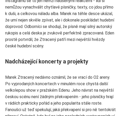
Instagramu se to jen hemží nadšenými reakcemi - lidi si
nemůžou vynachválit chytlavé písničky, texty, co jdou přímo
k duši, a celkovou náladu alba. Marek na téhle desce ukázal,
že umí nejen skvěle zpívat, ale i dokonale poskládat hudební
doprovod. Odborníci se shodují, že písně mají silný autorský
rukopis a celá deska je zvukově perfektně zpracovaná. Eden
prostě potvrdil, že Ztracený patří mezi největší hvězdy
české hudební scény.
Nadcházející koncerty a projekty
Marek Ztracený nedávno oznámil, že se vrací do O2 areny.
Po vyprodaných koncertech v minulém roce chystá další
velkolepou show v pražském Edenu. Jeho návrat na největší
českou scénu není žádným překvapením - jeho písničky hrají
v rádiích prakticky pořád a jeho popularita stále roste.
Fanoušci už teď spekulují, jaká překvapení si pro ně tentokrát