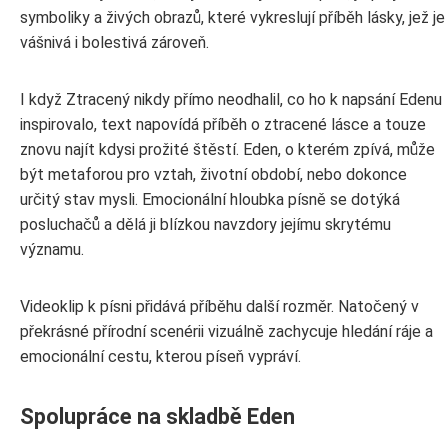
symboliky a živých obrazů, které vykreslují příběh lásky, jež je
vášnivá i bolestivá zároveň.
I když Ztracený nikdy přímo neodhalil, co ho k napsání Edenu
inspirovalo, text napovídá příběh o ztracené lásce a touze
znovu najít kdysi prožité štěstí. Eden, o kterém zpívá, může
být metaforou pro vztah, životní období, nebo dokonce
určitý stav mysli. Emocionální hloubka písně se dotýká
posluchačů a dělá ji blízkou navzdory jejímu skrytému
významu.
Videoklip k písni přidává příběhu další rozměr. Natočený v
překrásné přírodní scenérii vizuálně zachycuje hledání ráje a
emocionální cestu, kterou píseň vypráví.
Spolupráce na skladbě Eden