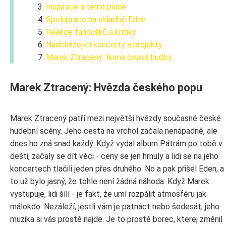
Inspirace a téma písně
Spolupráce na skladbě Eden
Reakce fanoušků a kritiky
Nadcházející koncerty a projekty
Marek Ztracený: Ikona české hudby
Marek Ztracený: Hvězda českého popu
Marek Ztracený patří mezi největší hvězdy současné české
hudební scény. Jeho cesta na vrchol začala nenápadně, ale
dnes ho zná snad každý. Když vydal album Pátrám po tobě v
dešti, začaly se dít věci - ceny se jen hrnuly a lidi se na jeho
koncertech tlačili jeden přes druhého. No a pak přišel Eden, a
to už bylo jasný, že tohle není žádná náhoda. Když Marek
vystupuje, lidi šílí - je fakt, že umí rozpálit atmosféru jak
málokdo. Nezáleží, jestli vám je patnáct nebo šedesát, jeho
muzika si vás prostě najde. Je to prostě borec, kterej změnil