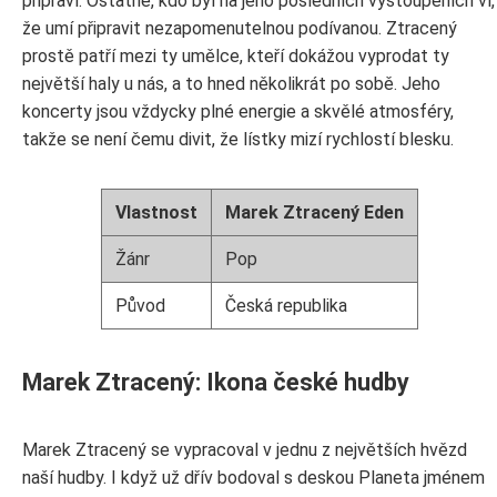
připraví. Ostatně, kdo byl na jeho posledních vystoupeních ví,
že umí připravit nezapomenutelnou podívanou. Ztracený
prostě patří mezi ty umělce, kteří dokážou vyprodat ty
největší haly u nás, a to hned několikrát po sobě. Jeho
koncerty jsou vždycky plné energie a skvělé atmosféry,
takže se není čemu divit, že lístky mizí rychlostí blesku.
Vlastnost
Marek Ztracený Eden
Žánr
Pop
Původ
Česká republika
Marek Ztracený: Ikona české hudby
Marek Ztracený se vypracoval v jednu z největších hvězd
naší hudby. I když už dřív bodoval s deskou Planeta jménem