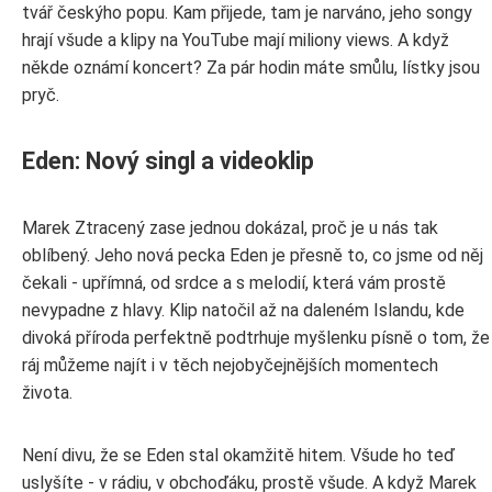
tvář českýho popu. Kam přijede, tam je narváno, jeho songy
hrají všude a klipy na YouTube mají miliony views. A když
někde oznámí koncert? Za pár hodin máte smůlu, lístky jsou
pryč.
Eden: Nový singl a videoklip
Marek Ztracený zase jednou dokázal, proč je u nás tak
oblíbený. Jeho nová pecka Eden je přesně to, co jsme od něj
čekali - upřímná, od srdce a s melodií, která vám prostě
nevypadne z hlavy. Klip natočil až na daleném Islandu, kde
divoká příroda perfektně podtrhuje myšlenku písně o tom, že
ráj můžeme najít i v těch nejobyčejnějších momentech
života.
Není divu, že se Eden stal okamžitě hitem. Všude ho teď
uslyšíte - v rádiu, v obchoďáku, prostě všude. A když Marek