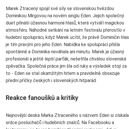
Marek Ztracený spojil své síly se slovenskou hvězdou
Dominikou Mirgovou na novém singlu Eden. Jejich společný
duet přináší úžasnou harmonii hlasů, která vytváří magickou
atmosféru. Náhodné setkání na letním festivalu přerostlo v
hudební spolupráci, když Marek ucítil, že právě Dominičin hlas
je tím pravým pro jeho Eden. Nabídka ke spolupráci přišla
spontánně a Dominika neváhala ani minutu. Marek je úžasný
profesionál a ještě lepší parťák, nešetřila chválou slovenská
zpěvačka. Společná práce jim šla od ruky a výsledek stojí za
to - Eden se stal okamžitým hitem a pravidelně obsazuje
přední příčky českých i slovenských hitparád.
Reakce fanoušků a kritiky
Nejnovější deska Marka Ztraceného s názvem Eden si získala
srdce posluchačů i hudebních znalců. Na Facebooku a