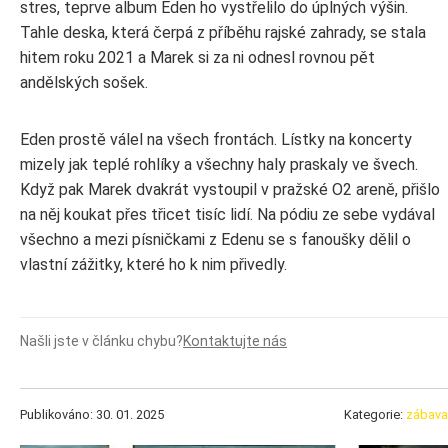
stres, teprve album Eden ho vystřelilo do úplných výšin.
Tahle deska, která čerpá z příběhu rajské zahrady, se stala
hitem roku 2021 a Marek si za ni odnesl rovnou pět
andělských sošek.
Eden prostě válel na všech frontách. Lístky na koncerty
mizely jak teplé rohlíky a všechny haly praskaly ve švech.
Když pak Marek dvakrát vystoupil v pražské O2 areně, přišlo
na něj koukat přes třicet tisíc lidí. Na pódiu ze sebe vydával
všechno a mezi písničkami z Edenu se s fanoušky dělil o
vlastní zážitky, které ho k nim přivedly.
Našli jste v článku chybu?
Kontaktujte nás
Publikováno: 30. 01. 2025
Kategorie:
zábava