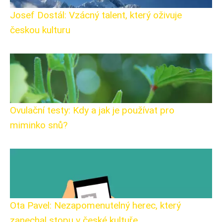
Josef Dostál: Vzácný talent, který oživuje
českou kulturu
Ovulační testy: Kdy a jak je používat pro
miminko snů?
Ota Pavel: Nezapomenutelný herec, který
zanechal stopu v české kultuře