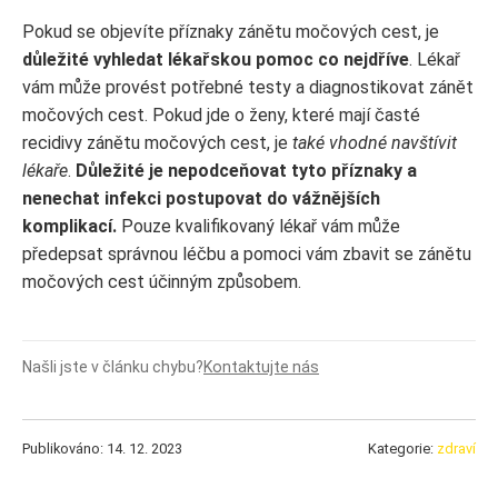
Pokud se objevíte příznaky zánětu močových cest, je
důležité vyhledat lékařskou pomoc co nejdříve
. Lékař
vám může provést potřebné testy a diagnostikovat zánět
močových cest. Pokud jde o ženy, které mají časté
recidivy zánětu močových cest, je
také vhodné navštívit
lékaře
.
Důležité je nepodceňovat tyto příznaky a
nenechat infekci postupovat do vážnějších
komplikací.
Pouze kvalifikovaný lékař vám může
předepsat správnou léčbu a pomoci vám zbavit se zánětu
močových cest účinným způsobem.
Našli jste v článku chybu?
Kontaktujte nás
Publikováno: 14. 12. 2023
Kategorie:
zdraví