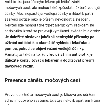
Antibiotika jsou účinným lékem při léčbě zánětu
močových cest, ale mohou také způsobit některé vedlejší
účinky. Mezi nejčastější vedlejší účinky antibiotik patří
zažívací potíže, jako je průjem, nevolnost a zvracení.
Někteří lidé mohou také trpět alergickými reakcemi na
antibiotika, které se projevují vyrážkami, svěděním a otoky.
Je důležité sledovat jakékoli neobvyklé příznaky po
užívání antibiotik a okamžitě vyhledat lékařskou
pomoc, pokud se objeví vážné vedlejší účinky.
Pamatujte také na to, že
před užíváním antibiotik je
důležité konzultovat s lékařem
a
dodržovat přesný
dávkovací režim
.
Prevence zánětu močových cest
Prevence zánětu močových cest je klíčová pro udržení
zdraví močového systému. Existuje několik opatření, která