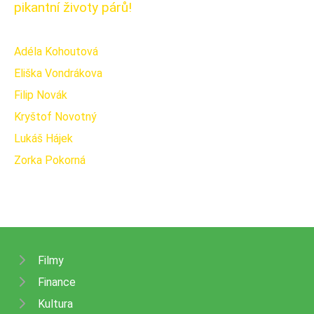
pikantní životy párů!
Adéla Kohoutová
Eliška Vondrákova
Filip Novák
Kryštof Novotný
Lukáš Hájek
Zorka Pokorná
Filmy
Finance
Kultura