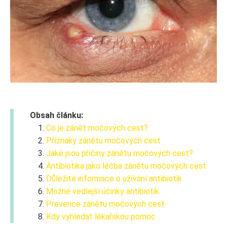
Obsah článku:
Co je zánět močových cest?
Příznaky zánětu močových cest
Jaké jsou příčiny zánětu močových cest?
Antibiotika jako léčba zánětu močových cest
Důležité informace o užívání antibiotik
Možné vedlejší účinky antibiotik
Prevence zánětu močových cest
Kdy vyhledat lékařskou pomoc