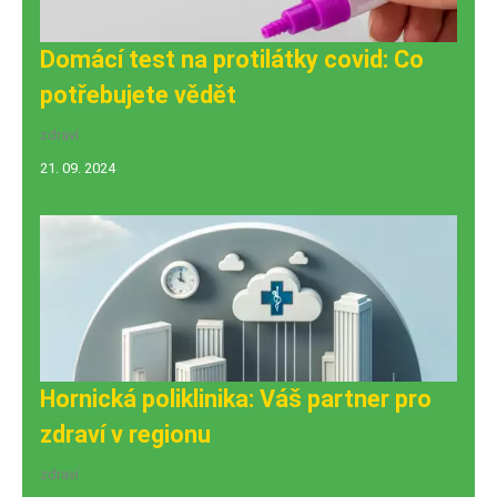
Domácí test na protilátky covid: Co
potřebujete vědět
zdraví
21. 09. 2024
Hornická poliklinika: Váš partner pro
zdraví v regionu
zdraví