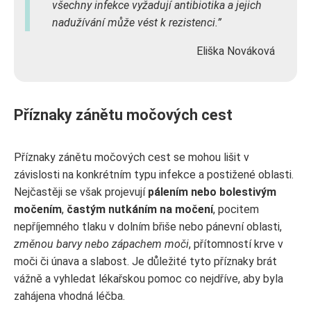
všechny infekce vyžadují antibiotika a jejich
nadužívání může vést k rezistenci.
Eliška Nováková
Příznaky zánětu močových cest
Příznaky zánětu močových cest se mohou lišit v
závislosti na konkrétním typu infekce a postižené oblasti.
Nejčastěji se však projevují
pálením nebo bolestivým
močením
,
častým nutkáním na močení
, pocitem
nepříjemného tlaku v dolním břiše nebo pánevní oblasti,
změnou barvy nebo zápachem moči
, přítomností krve v
moči či únava a slabost. Je důležité tyto příznaky brát
vážně a vyhledat lékařskou pomoc co nejdříve, aby byla
zahájena vhodná léčba.