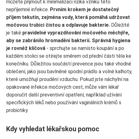
můžete přijmout k minimalizaci rizika vzniku této
nepříjemné infekce.
Prvním krokem je dostatečný
příjem tekutin, zejména vody, která pomáhá udržovat
močovou trubici čistou a odplavuje bakterie.
Důležité
je také
pravidelné vyprazdňování močového měchýře,
aby se zabránilo hromadění bakterií.
Správná hygiena
je rovněž klíčová
- sprchujte se namísto koupání a po
každém stolici se otírejte směrem od přední části těla ke
konečníku. Důležitou součástí prevence jsou také vhodné
oblečení, jako jsou bavlněné spodní prádlo a volné kalhoty,
které umožňují proudění vzduchu. Pokud jste náchylní na
opakované infekce močových cest, může vám lékař
doporučit další preventivní opatření, například užívání
specifických léků nebo používání vaginálních krémů s
probiotiky.
Kdy vyhledat lékařskou pomoc