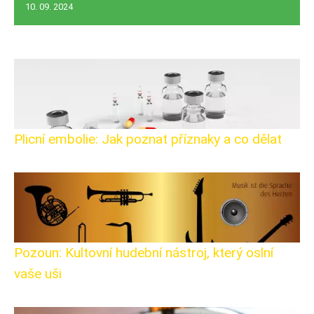
10. 09. 2024
Plicní embolie: Jak poznat příznaky a co dělat
Pozoun: Kultovní hudební nástroj, který oslní
vaše uši