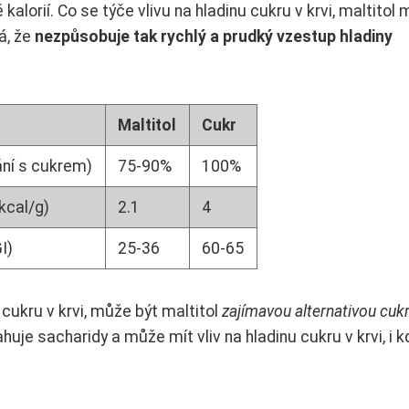
lorií. Co se týče vlivu na hladinu cukru v krvi, maltitol 
á, že
nezpůsobuje tak rychlý a prudký vzestup hladiny
Maltitol
Cukr
ání s cukrem)
75-90%
100%
kcal/g)
2.1
4
I)
25-36
60-65
nu cukru v krvi, může být maltitol
zajímavou alternativou cuk
huje sacharidy a může mít vliv na hladinu cukru v krvi, i k