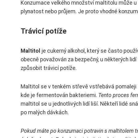
Konzumace velkého množství maltitolu může u něk
plynatost nebo průjem. Je proto vhodné konzumo
Trávicí potíže
Maltitol
je cukerný alkohol, který se často použív
obecně považován za bezpečný, u některých lid
způsobit trávicí potíže.
Maltitol se v tenkém střevě vstřebává pomaleji 
kde je fermentován bakteriemi.
Tento proces fer
maltitol se u jednotlivých lidí liší. Někteří lidé s
po malých dávkách.
Pokud máte po konzumaci potravin s maltitolem trá