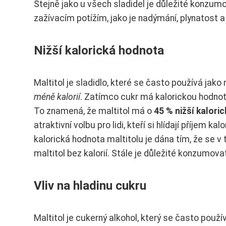
Stejně jako u všech sladidel je důležité konz
zažívacím potížím, jako je nadýmání, plynatost a
Nižší kalorická hodnota
Maltitol je sladidlo, které se často používá jak
méně kalorií
. Zatímco cukr má kalorickou hodnotu
To znamená, že maltitol má o
45 % nižší kalori
atraktivní volbu pro lidi, kteří si hlídají příjem k
kalorická hodnota maltitolu je dána tím, že se v
maltitol bez kalorií. Stále je důležité konzumova
Vliv na hladinu cukru
Maltitol je cukerný alkohol, který se často použí