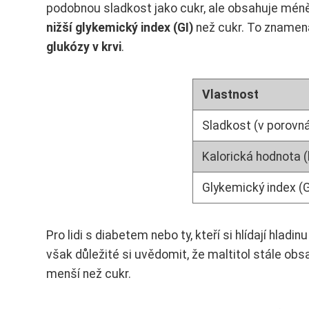
podobnou sladkost jako cukr, ale obsahuje méně ka
nižší glykemický index (GI)
než cukr. To znamen
glukózy v krvi
.
Vlastnost
Sladkost (v porovn
Kalorická hodnota (
Glykemický index (G
Pro lidi s diabetem nebo ty, kteří si hlídají hladi
však důležité si uvědomit, že maltitol stále obsa
menší než cukr.