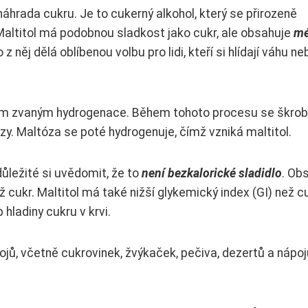
 náhrada cukru. Je to cukerný alkohol, který se přirozeně
 Maltitol má podobnou sladkost jako cukr, ale obsahuje
m
o z něj dělá oblíbenou volbu pro lidi, kteří si hlídají váhu ne
sem zvaným hydrogenace. Během tohoto procesu se škrob
y. Maltóza se poté hydrogenuje, čímž vzniká maltitol.
 důležité si uvědomit, že to
není bezkalorické sladidlo
. Ob
ž cukr. Maltitol má také nižší glykemický index (GI) než cu
hladiny cukru v krvi.
pojů, včetně cukrovinek, žvýkaček, pečiva, dezertů a nápoj