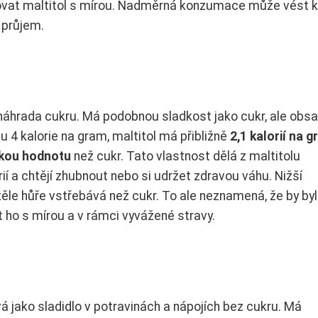
umovat maltitol s mírou. Nadměrná konzumace může vést k
 průjem.
o náhrada cukru. Má podobnou sladkost jako cukr, ale obs
 4 kalorie na gram, maltitol má přibližně
2,1 kalorií na 
ckou hodnotu
než cukr. Tato vlastnost dělá z maltitolu
alorií a chtějí zhubnout nebo si udržet zdravou váhu. Nižší
 těle hůře vstřebává než cukr. To ale neznamená, že by byl
t ho s mírou a v rámci vyvážené stravy.
vá jako sladidlo v potravinách a nápojích bez cukru. Má