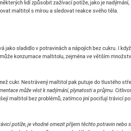
terých lidí způsobit zažívací potíže, jako je nadýmání,
vat maltitol s mírou a sledovat reakce svého těla.
á jako sladidlo v potravinách a nápojích bez cukru. I když
í může konzumace maltitolu, zejména ve větším množství
než cukr. Nestrávený maltitol pak putuje do tlustého stř
mentace může vést k nadýmání, plynatosti a průjmu.
Citlivo
nášejí maltitol bez problémů, zatímco jiní pociťují trávicí pot
vicí potíže, je vhodné omezit příjem těchto potravin nebo s