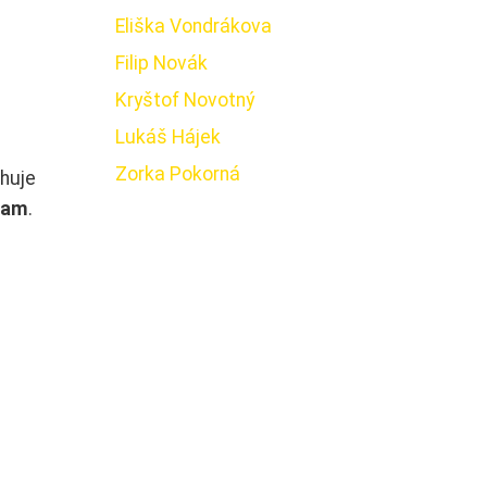
Eliška Vondrákova
Filip Novák
Kryštof Novotný
Lukáš Hájek
Zorka Pokorná
ahuje
gram
.