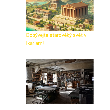
Dobývejte starověký svět v
Ikariam!