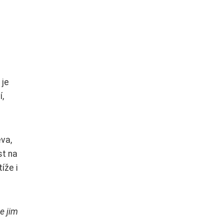
 je
,
eva,
st na
íže i
e jim