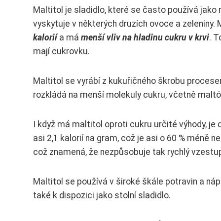
Maltitol je sladidlo, které se často používá jako
vyskytuje v některých druzích ovoce a zeleniny.
kalorií
a má
menší vliv na hladinu cukru v krvi
. T
mají cukrovku.
Maltitol se vyrábí z kukuřičného škrobu proce
rozkládá na menší molekuly cukru, včetně maltóz
I když má maltitol oproti cukru určité výhody, je
asi 2,1 kalorií na gram, což je asi o 60 % méně ne
což znamená, že nezpůsobuje tak rychlý vzestup 
Maltitol se používá v široké škále potravin a ná
také k dispozici jako stolní sladidlo.