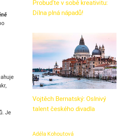
Probuďte v sobě kreativitu:
Dílna plná nápadů!
éně
bo
sahuje
kr,
Vojtěch Bernatský: Oslnivý
talent českého divadla
ů. Je
Adéla Kohoutová