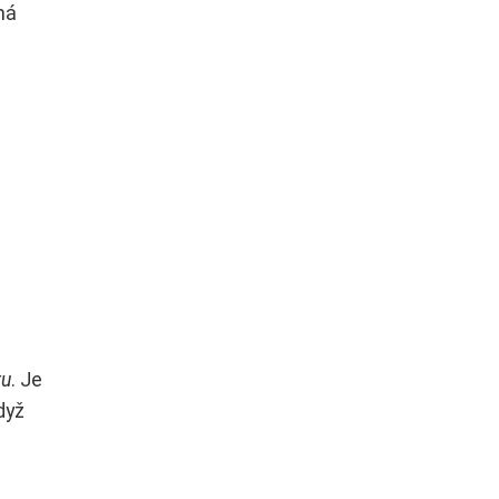
má
ru
. Je
dyž