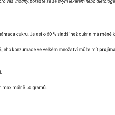
tol pro vás vhodný, poraďte se se svým lékařem nebo dietolog
 náhrada cukru. Je asi o 60 % sladší než cukr a má méně ka
ný, jeho konzumace ve velkém množství může mít
projím
í.
ch maximálně 50 gramů.