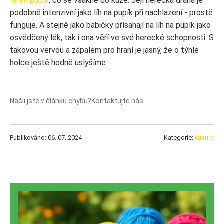
líh na pupík
, co se vsákne do kůže. Její herecká dráha je
podobně intenzivní jako líh na pupík při nachlazení - prostě
funguje. A stejně jako babičky přísahají na líh na pupík jako
osvědčený lék, tak i ona věří ve své herecké schopnosti. S
takovou vervou a zápalem pro hraní je jasný, že o týhle
holce ještě hodně uslyšíme.
Našli jste v článku chybu?
Kontaktujte nás
Publikováno: 06. 07. 2024
Kategorie:
kultura