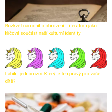
Rozkvět národního obrození: Literatura jako
klíčová součást naší kulturní identity
Labilní jednorožci: Který je ten pravý pro vaše
dítě?