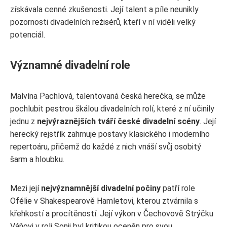
získávala cenné zkušenosti. Její talent a píle neunikly
pozornosti divadelních režisérů, kteří v ní viděli velký
potenciál.
Významné divadelní role
Malvína Pachlová, talentovaná česká herečka, se může
pochlubit pestrou škálou divadelních rolí, které z ní učinily
jednu z
nejvýraznějších tváří české divadelní scény
. Její
herecký rejstřík zahrnuje postavy klasického i moderního
repertoáru, přičemž do každé z nich vnáší svůj osobitý
šarm a hloubku.
Mezi její
nejvýznamnější divadelní počiny
patří role
Ofélie v Shakespearově Hamletovi, kterou ztvárnila s
křehkostí a procítěností. Její výkon v Čechovově Strýčku
Váňovi v roli Sonji byl kritikou oceněn pro svou