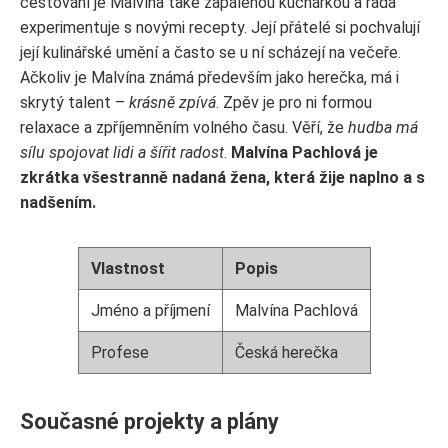
cestování je Malvína také zapálenou kuchařkou a ráda
experimentuje s novými recepty. Její přátelé si pochvalují
její kulinářské umění a často se u ní scházejí na večeře.
Ačkoliv je Malvína známá především jako herečka, má i
skrytý talent –
krásně zpívá
. Zpěv je pro ni formou
relaxace a zpříjemněním volného času. Věří, že
hudba má
sílu spojovat lidi a šířit radost
.
Malvína Pachlová je
zkrátka všestranně nadaná žena, která žije naplno a s
nadšením.
Vlastnost
Popis
Jméno a příjmení
Malvína Pachlová
Profese
Česká herečka
Současné projekty a plány