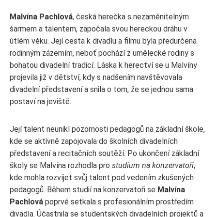
Malvína Pachlová
, česká herečka s nezaměnitelným
šarmem a talentem, započala svou hereckou dráhu v
útlém věku. Její cesta k divadlu a filmu byla předurčena
rodinným zázemím, neboť pochází z umělecké rodiny s
bohatou divadelní tradicí. Láska k herectví se u Malvíny
projevila již v dětství, kdy s nadšením navštěvovala
divadelní představení a snila o tom, že se jednou sama
postaví na jeviště.
Její talent neunikl pozornosti pedagogů na základní škole,
kde se aktivně zapojovala do školních divadelních
představení a recitačních soutěží. Po ukončení základní
školy se Malvína rozhodla pro
studium na konzervatoři
,
kde mohla rozvíjet svůj talent pod vedením zkušených
pedagogů. Během studií na konzervatoři se
Malvína
Pachlová
poprvé setkala s profesionálním prostředím
divadla. Účastnila se studentských divadelních projektů a