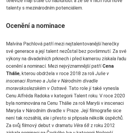
televize mají stále co nabídnout a že se v nich rodí nové
talenty s mezinárodním potenciálem.
Ocenění a nominace
Malvína Pachlová patří mezi nejtalentovanější herečky
své generace a její talent nezůstal bez povšimnutí. Za své
výkony na divadelních prknech i před kamerou získala řadu
ocenění a nominací. Mezi nejvýznamnější patří
Cena
Thálie
, kterou obdržela v roce 2018 za roli
Julie v
inscenaci Romeo a Julie v Národním divadle
moravskoslezském v Ostravě
. Tato role jí také vynesla
Cenu Alfréda Radoka v kategorii Talent roku. V roce 2020
byla nominována na Cenu Thálie za roli Maryši v inscenaci
Maryša v Národním divadle v Praze. Její filmografie sice
není tak rozsáhlá, ale i přesto si připsala několik úspěchů.
Za svůj filmový debut v dramatu
Věra 68
z roku 2012
získala nominaci na Českého lva v kategorii Nejlepší