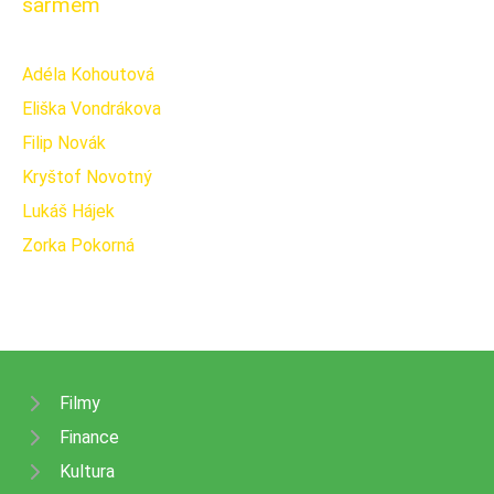
šarmem
Adéla Kohoutová
Eliška Vondrákova
Filip Novák
Kryštof Novotný
Lukáš Hájek
Zorka Pokorná
Filmy
Finance
Kultura