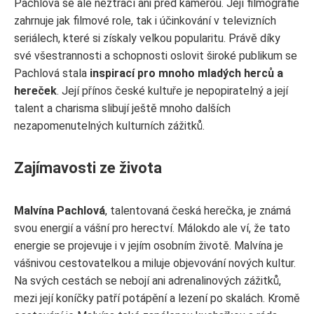
Pachlová se ale neztrácí ani před kamerou. Její filmografie
zahrnuje jak filmové role, tak i účinkování v televizních
seriálech, které si získaly velkou popularitu. Právě díky
své všestrannosti a schopnosti oslovit široké publikum se
Pachlová stala
inspirací pro mnoho mladých herců a
hereček
. Její přínos české kultuře je nepopiratelný a její
talent a charisma slibují ještě mnoho dalších
nezapomenutelných kulturních zážitků.
Zajímavosti ze života
Malvína Pachlová
, talentovaná česká herečka, je známá
svou energií a vášní pro herectví. Málokdo ale ví, že tato
energie se projevuje i v jejím osobním životě. Malvína je
vášnivou cestovatelkou a miluje objevování nových kultur.
Na svých cestách se nebojí ani adrenalinových zážitků,
mezi její koníčky patří potápění a lezení po skalách. Kromě