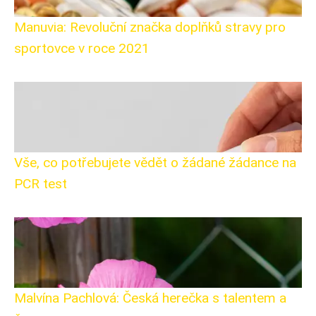
Manuvia: Revoluční značka doplňků stravy pro
sportovce v roce 2021
Vše, co potřebujete vědět o žádané žádance na
PCR test
Malvína Pachlová: Česká herečka s talentem a