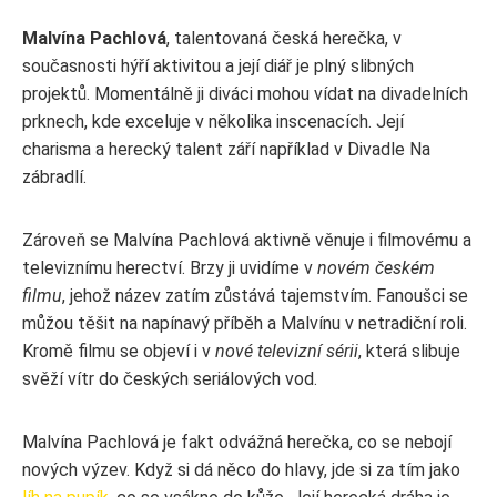
Malvína Pachlová
, talentovaná česká herečka, v
současnosti hýří aktivitou a její diář je plný slibných
projektů. Momentálně ji diváci mohou vídat na divadelních
prknech, kde exceluje v několika inscenacích. Její
charisma a herecký talent září například v Divadle Na
zábradlí.
Zároveň se Malvína Pachlová aktivně věnuje i filmovému a
televiznímu herectví. Brzy ji uvidíme v
novém českém
filmu
, jehož název zatím zůstává tajemstvím. Fanoušci se
můžou těšit na napínavý příběh a Malvínu v netradiční roli.
Kromě filmu se objeví i v
nové televizní sérii
, která slibuje
svěží vítr do českých seriálových vod.
Malvína Pachlová je fakt odvážná herečka, co se nebojí
nových výzev. Když si dá něco do hlavy, jde si za tím jako