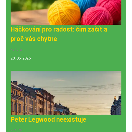
Háčkování pro radost: čím začít a
proč vás chytne
kultura
20. 06. 2026
Peter Legwood neexistuje
kultura