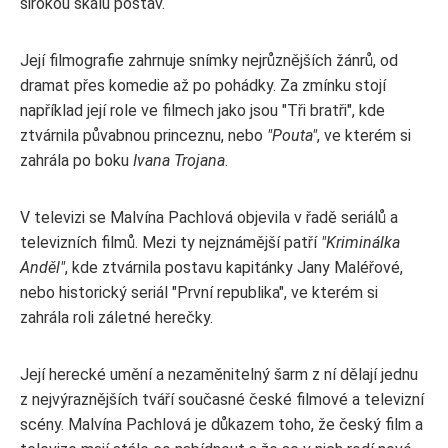
širokou škálu postav.
Její filmografie zahrnuje snímky nejrůznějších žánrů, od
dramat přes komedie až po pohádky. Za zmínku stojí
například její role ve filmech jako jsou "Tři bratři", kde
ztvárnila půvabnou princeznu, nebo
"Pouta"
, ve kterém si
zahrála po boku
Ivana Trojana
.
V televizi se Malvína Pachlová objevila v řadě seriálů a
televizních filmů. Mezi ty nejznámější patří
"Kriminálka
Anděl"
, kde ztvárnila postavu kapitánky Jany Maléřové,
nebo historický seriál "První republika", ve kterém si
zahrála roli záletné herečky.
Její herecké umění a nezaměnitelný šarm z ní dělají jednu
z nejvýraznějších tváří současné české filmové a televizní
scény. Malvína Pachlová je důkazem toho, že český film a