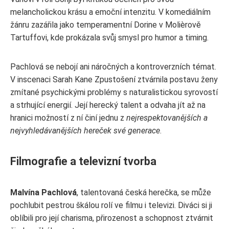
melancholickou krásu a emoční intenzitu. V komediálním
žánru zazářila jako temperamentní Dorine v Molièrově
Tartuffovi, kde prokázala svůj smysl pro humor a timing.
Pachlová se nebojí ani náročných a kontroverzních témat.
V inscenaci Sarah Kane Zpustošení ztvárnila postavu ženy
zmítané psychickými problémy s naturalistickou syrovostí
a strhující energií. Její herecký talent a odvaha jít až na
hranici možností z ní činí jednu z
nejrespektovanějších a
nejvyhledávanějších hereček své generace
.
Filmografie a televizní tvorba
Malvína Pachlová
, talentovaná česká herečka, se může
pochlubit pestrou škálou rolí ve filmu i televizi. Diváci si ji
oblíbili pro její charisma, přirozenost a schopnost ztvárnit