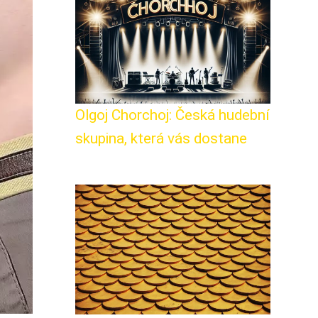
Olgoj Chorchoj: Česká hudební
skupina, která vás dostane