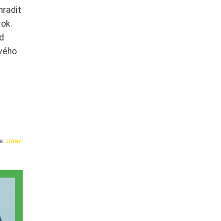
hradit
rok.
ed
vého
e:
zdraví