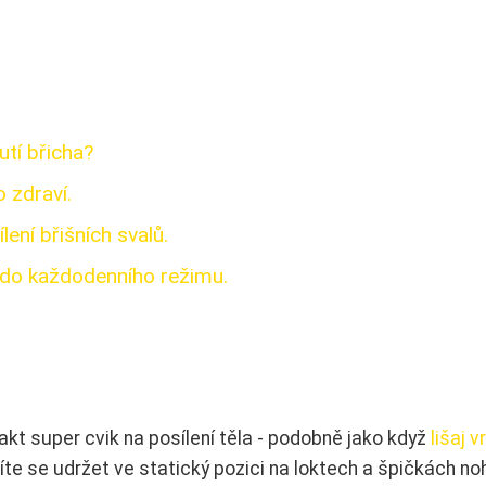
utí břicha?
o zdraví.
ení břišních svalů.
a do každodenního režimu.
 fakt super cvik na posílení těla - podobně jako když
lišaj 
síte se udržet ve statický pozici na loktech a špičkách no