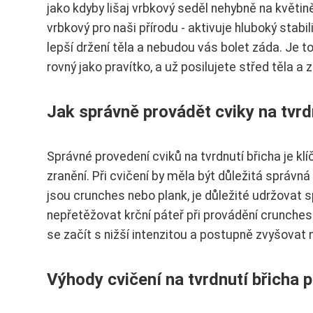
jako kdyby lišaj vrbkový seděl nehybně na květině.
vrbkový pro naši přírodu - aktivuje hluboký stabi
lepší držení těla a nebudou vás bolet záda. Je to
rovný jako pravítko, a už posilujete střed těla a z
Jak správně provádět cviky na tvrd
Správné provedení cviků na tvrdnutí břicha je kl
zranění. Při cvičení by měla být důležitá správná
jsou crunches nebo plank, je důležité udržovat sp
nepřetěžovat krční páteř při provádění crunches
se začít s nižší intenzitou a postupně zvyšovat 
Výhody cvičení na tvrdnutí břicha p