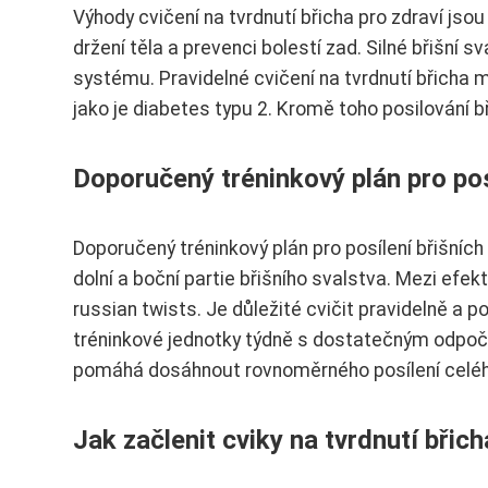
Výhody cvičení na tvrdnutí břicha pro zdraví js
držení těla a prevenci bolestí zad. Silné břišní s
systému. Pravidelné cvičení na tvrdnutí břicha 
jako je diabetes typu 2. Kromě toho posilování bř
Doporučený tréninkový plán pro posí
Doporučený tréninkový plán pro posílení břišních 
dolní a boční partie břišního svalstva. Mezi efekt
russian twists. Je důležité cvičit pravidelně a
tréninkové jednotky týdně s dostatečným odpoč
pomáhá dosáhnout rovnoměrného posílení celého
Jak začlenit cviky na tvrdnutí bři