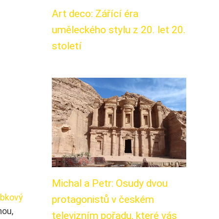
Art deco: Zářící éra
uměleckého stylu z 20. let 20.
století
Michal a Petr: Osudy dvou
vrbkový
protagonistů v českém
hou,
televizním pořadu, které vás