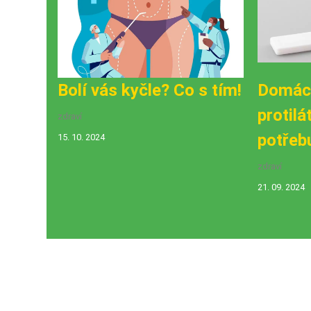
Bolí vás kyčle? Co s tím!
Domácí
protilá
zdraví
potřeb
15. 10. 2024
zdraví
21. 09. 2024