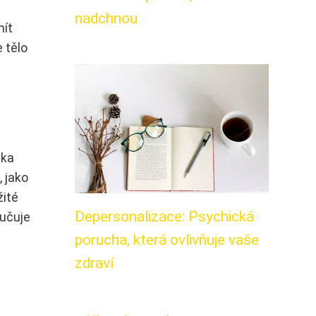
nadchnou
mít
e tělo
ika
, jako
žité
Depersonalizace: Psychická
ručuje
porucha, která ovlivňuje vaše
zdraví