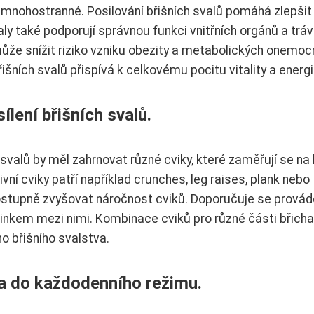
ou mnohostranné. Posilování břišních svalů pomáhá zlepšit
valy také podporují správnou funkci vnitřních orgánů a tráv
může snížit riziko vzniku obezity a metabolických onemoc
išních svalů přispívá k celkovému pocitu vitality a energi
lení břišních svalů.
svalů by měl zahrnovat různé cviky, které zaměřují se na 
ivní cviky patří například crunches, leg raises, plank nebo
 postupně zvyšovat náročnost cviků. Doporučuje se provád
inkem mezi nimi. Kombinace cviků pro různé části břicha
 břišního svalstva.
cha do každodenního režimu.