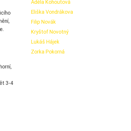
Adéla Kohoutová
Eliška Vondrákova
icího
nění,
Filip Novák
e.
Kryštof Novotný
Lukáš Hájek
Zorka Pokorná
horní,
ět 3-4