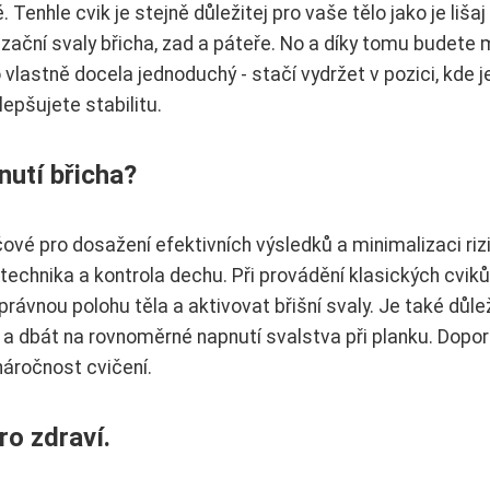
 Tenhle cvik je stejně důležitej pro vaše tělo jako je lišaj
lizační svaly břicha, zad a páteře. No a díky tomu budete 
 vlastně docela jednoduchý - stačí vydržet v pozici, kde j
lepšujete stabilitu.
nutí břicha?
íčové pro dosažení efektivních výsledků a minimalizaci riz
 technika a kontrola dechu. Při provádění klasických cviků
rávnou polohu těla a aktivovat břišní svaly. Je také důle
 a dbát na rovnoměrné napnutí svalstva při planku. Dopo
náročnost cvičení.
ro zdraví.