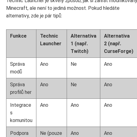
Technic Launcher je skvělý způsob, jak si zahrát modifikovan
Minecraft, ale není to jediná možnost. Pokud hledáte
alternativy, zde je pár tipů:
Funkce
Technic
Alternativa
Alternativa
Launcher
1 (např.
2 (např.
Twitch)
CurseForge)
Správa
Ano
Ne
Ano
modů
Správa
Ano
Ne
Ano
profilů her
Integrace
Ano
Ano
Ano
s
komunitou
Podpora
Ne (pouze
Ano
Ano