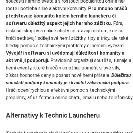
součástí herního světa a s rostoucí popularitou online her
roste i potřeba silné a aktivní komunity.
Pro mnoho hráčů
představuje komunita kolem herního launcheru či
softwaru důležitý aspekt jejich herního zážitku.
Fóra,
diskusní skupiny a online chaty se stávají místem, kde se
hráči setkávají, sdílejí své herní zážitky, tipy a triky, ale také
hledají pomoc s technickými problémy či herními výzvami.
Vývojáři softwaru si uvědomují důležitost komunity a
aktivně ji podporují.
Pravidelně organizují soutěže, turnaje a
herní eventy, které hráčům umožňují poměřit si své síly,
získat hodnotné ceny a poznat nové herní přátele.
Důležitou
součástí podpory komunity je i kvalitní zákaznická podpora.
Hráči ocení rychlou a efektivní pomoc s technickými
problémy, ať už formou online chatu, emailu nebo telefonicky
Alternativy k Technic Launcheru