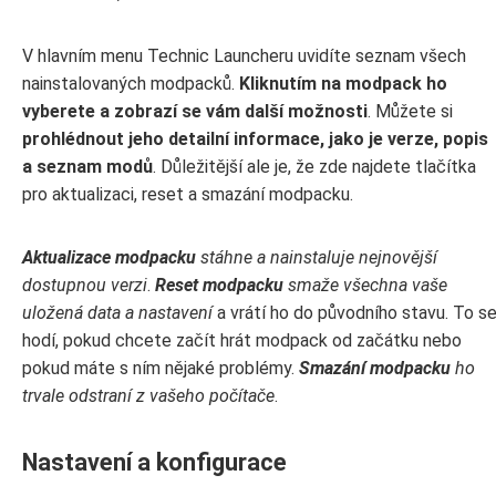
V hlavním menu Technic Launcheru uvidíte seznam všech
nainstalovaných modpacků.
Kliknutím na modpack ho
vyberete a zobrazí se vám další možnosti
. Můžete si
prohlédnout jeho detailní informace, jako je verze, popis
a seznam modů
. Důležitější ale je, že zde najdete tlačítka
pro aktualizaci, reset a smazání modpacku.
Aktualizace modpacku
stáhne a nainstaluje nejnovější
dostupnou verzi
.
Reset modpacku
smaže všechna vaše
uložená data a nastavení
a vrátí ho do původního stavu. To s
hodí, pokud chcete začít hrát modpack od začátku nebo
pokud máte s ním nějaké problémy.
Smazání modpacku
ho
trvale odstraní z vašeho počítače
.
Nastavení a konfigurace