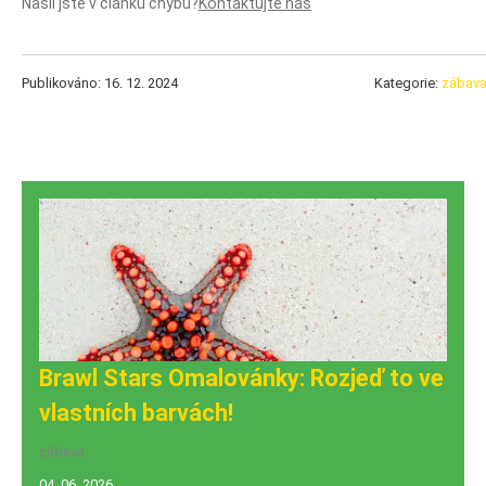
Našli jste v článku chybu?
Kontaktujte nás
Publikováno: 16. 12. 2024
Kategorie:
zábav
Brawl Stars Omalovánky: Rozjeď to ve
vlastních barvách!
zábava
04. 06. 2026