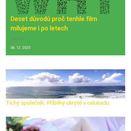
Deset důvodů proč tenhle film
milujeme i po letech
zábava
06. 12. 2025
Tichý společník: Příběhy ukryté v celuloidu