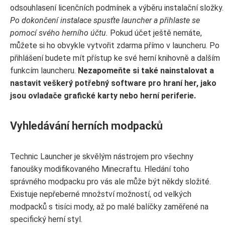
odsouhlasení licenčních podmínek a výběru instalační složky.
Po dokončení instalace spusťte launcher a přihlaste se
pomocí svého herního účtu.
Pokud účet ještě nemáte,
můžete si ho obvykle vytvořit zdarma přímo v launcheru. Po
přihlášení budete mít přístup ke své herní knihovně a dalším
funkcím launcheru.
Nezapomeňte si také nainstalovat a
nastavit veškerý potřebný software pro hraní her, jako
jsou ovladače grafické karty nebo herní periferie.
Vyhledávání herních modpacků
Technic Launcher je skvělým nástrojem pro všechny
fanoušky modifikovaného Minecraftu. Hledání toho
správného modpacku pro vás ale může být někdy složité.
Existuje nepřeberné množství možností, od velkých
modpacků s tisíci mody, až po malé balíčky zaměřené na
specifický herní styl.