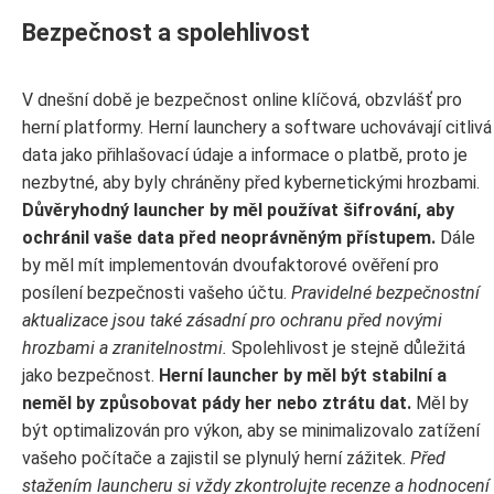
Bezpečnost a spolehlivost
V dnešní době je bezpečnost online klíčová, obzvlášť pro
herní platformy. Herní launchery a software uchovávají citlivá
data jako přihlašovací údaje a informace o platbě, proto je
nezbytné, aby byly chráněny před kybernetickými hrozbami.
Důvěryhodný launcher by měl používat šifrování, aby
ochránil vaše data před neoprávněným přístupem.
Dále
by měl mít implementován dvoufaktorové ověření pro
posílení bezpečnosti vašeho účtu.
Pravidelné bezpečnostní
aktualizace jsou také zásadní pro ochranu před novými
hrozbami a zranitelnostmi.
Spolehlivost je stejně důležitá
jako bezpečnost.
Herní launcher by měl být stabilní a
neměl by způsobovat pády her nebo ztrátu dat.
Měl by
být optimalizován pro výkon, aby se minimalizovalo zatížení
vašeho počítače a zajistil se plynulý herní zážitek.
Před
stažením launcheru si vždy zkontrolujte recenze a hodnocení