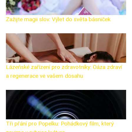
Zažijte magii slov: Výlet do světa básniček
Lázeňské zařízení pro zdravotníky: Oáza zdraví
a regenerace ve vašem dosahu
Tři přání pro Popelku: Pohádkový film, který