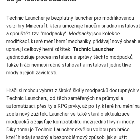
Technic Launcher je bezplatný launcher pro modifikovanou
verzi hry Minecraft, která umožňuje hráčům snadno instalova
a spouštět tzv. "modpacky".
Modpacky
jsou kolekce
modifikací, které mění herní mechaniky, přidávají nový obsah 
upravují celkový herní zážitek.
Technic Launcher
zjednodušuje proces instalace a správy těchto modpacků,
takže hráči nemusí ručně stahovat a instalovat jednotlivé
mody a jejich závislosti.
Hráči si mohou vybrat z široké škály modpacků dostupných v
Technic Launcheru, od těch zaměřených na průmysl a
automatizaci, přes ty s RPG prvky, až po ty, které hru mění na
zcela nový zážitek. Launcher se také stará o aktualizace
modpacků a zajišťuje kompatibilitu mezi jednotlivými mody.
Díky tomu je Technic Launcher skvělou volbou pro hráče,
kteří hledají snadný a bezproblémový způsob, jak si užít