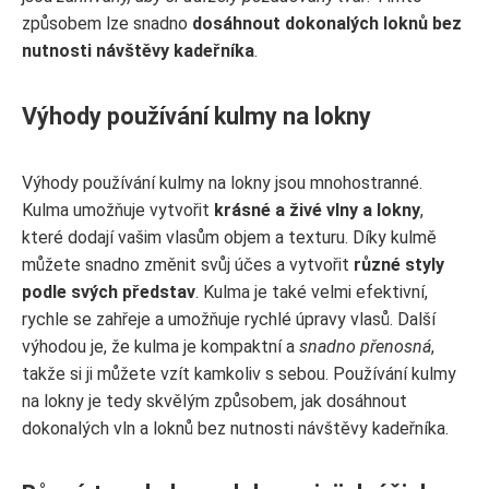
způsobem lze snadno
dosáhnout dokonalých loknů bez
nutnosti návštěvy kadeřníka
.
Výhody používání kulmy na lokny
Výhody používání kulmy na lokny jsou mnohostranné.
Kulma umožňuje vytvořit
krásné a živé vlny a lokny
,
které dodají vašim vlasům objem a texturu. Díky kulmě
můžete snadno změnit svůj účes a vytvořit
různé styly
podle svých představ
. Kulma je také velmi efektivní,
rychle se zahřeje a umožňuje rychlé úpravy vlasů. Další
výhodou je, že kulma je kompaktní a
snadno přenosná
,
takže si ji můžete vzít kamkoliv s sebou. Používání kulmy
na lokny je tedy skvělým způsobem, jak dosáhnout
dokonalých vln a loknů bez nutnosti návštěvy kadeřníka.