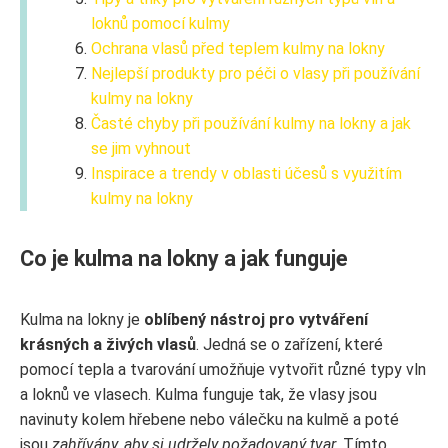
loknů pomocí kulmy
Ochrana vlasů před teplem kulmy na lokny
Nejlepší produkty pro péči o vlasy při používání
kulmy na lokny
Časté chyby při používání kulmy na lokny a jak
se jim vyhnout
Inspirace a trendy v oblasti účesů s využitím
kulmy na lokny
Co je kulma na lokny a jak funguje
Kulma na lokny je
oblíbený nástroj pro vytváření
krásných a živých vlasů
. Jedná se o zařízení, které
pomocí tepla a tvarování umožňuje vytvořit různé typy vln
a loknů ve vlasech. Kulma funguje tak, že vlasy jsou
navinuty kolem hřebene nebo válečku na kulmě a poté
jsou
zahřívány, aby si udržely požadovaný tvar
. Tímto