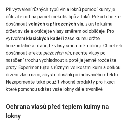
Při vytváření různých typů vln a loknů pomocí kulmy je
důležité mít na paměti několik tipů a triků. Pokud chcete
dosáhnout
volných a přirozených vln
, zkuste kulmu
držet svisle a otáčejte vlasy směrem od obličeje. Pro
vytvoření
klasických kadeří
zase kulmu držte
horizontálně a otáčejte vlasy směrem k obličeji. Chcete-li
dosáhnout efektu
plážových vln
, nechte vlasy po
natáčení trochu vychladnout a poté je jemně rozčešte
prsty. Experimentujte s různými velikostmi kulm a délkou
držení vlasu na ní, abyste dosáhli požadovaného efektu.
Nezapomeňte také použít vhodné produkty pro fixaci,
které pomohou udržet vaše lokny déle trvanlivé.
Ochrana vlasů před teplem kulmy na
lokny