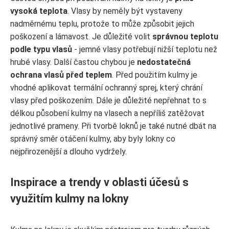
vysoká teplota
. Vlasy by neměly být vystaveny
nadměrnému teplu, protože to může způsobit jejich
poškození a lámavost. Je důležité volit
správnou teplotu
podle typu vlasů
- jemné vlasy potřebují nižší teplotu než
hrubé vlasy. Další častou chybou je
nedostatečná
ochrana vlasů před teplem
. Před použitím kulmy je
vhodné aplikovat termální ochranný sprej, který chrání
vlasy před poškozením. Dále je důležité nepřehnat to s
délkou působení kulmy na vlasech a nepříliš zatěžovat
jednotlivé prameny. Při tvorbě loknů je také nutné dbát na
správný směr otáčení kulmy, aby byly lokny co
nejpřirozenější a dlouho vydržely.
Inspirace a trendy v oblasti účesů s
využitím kulmy na lokny