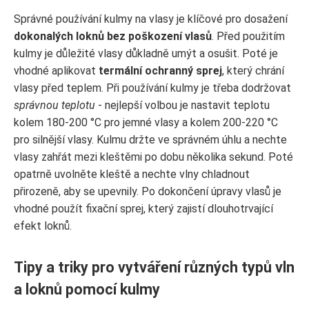
Správné používání kulmy na vlasy je klíčové pro dosažení
dokonalých loknů bez poškození vlasů
. Před použitím
kulmy je důležité vlasy důkladně umýt a osušit. Poté je
vhodné aplikovat
termální ochranný sprej
, který chrání
vlasy před teplem. Při používání kulmy je třeba dodržovat
správnou teplotu
- nejlepší volbou je nastavit teplotu
kolem 180-200 °C pro jemné vlasy a kolem 200-220 °C
pro silnější vlasy. Kulmu držte ve správném úhlu a nechte
vlasy zahřát mezi kleštěmi po dobu několika sekund. Poté
opatrně uvolněte kleště a nechte vlny chladnout
přirozeně, aby se upevnily. Po dokončení úpravy vlasů je
vhodné použít fixační sprej, který zajistí dlouhotrvající
efekt loknů.
Tipy a triky pro vytváření různých typů vln
a loknů pomocí kulmy