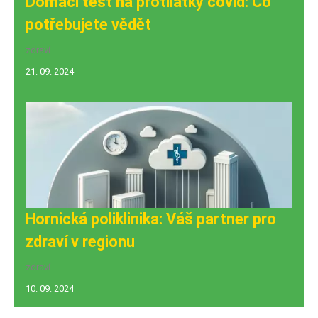
Domácí test na protilátky covid: Co
potřebujete vědět
zdraví
21. 09. 2024
Hornická poliklinika: Váš partner pro
zdraví v regionu
zdraví
10. 09. 2024