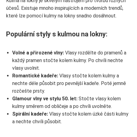
Kulma na lokny je skvělým nástrojem pro tvorbu různých
účesů. Existuje mnoho inspirujících a moderních trendů,
které lze pomocí kulmy na lokny snadno dosáhnout.
Populární styly s kulmou na lokny:
Volné a přirozené vlny:
Vlasy rozdělte do pramenů a
každý pramen stočte kolem kulmy. Po chvíli nechte
vlasy uvolnit.
Romantické kadeře:
Vlasy stočte kolem kulmy a
nechte déle působit pro pevnější kadeře. Poté jemně
rozčešte prsty.
Glamour vlny ve stylu 50. let:
Stočte vlasy kolem
kulmy směrem od obličeje a po chvíli uvolněte.
Spirální kadeře:
Vlasy stočte kolem úzké části kulmy
a nechte chvíli působit.