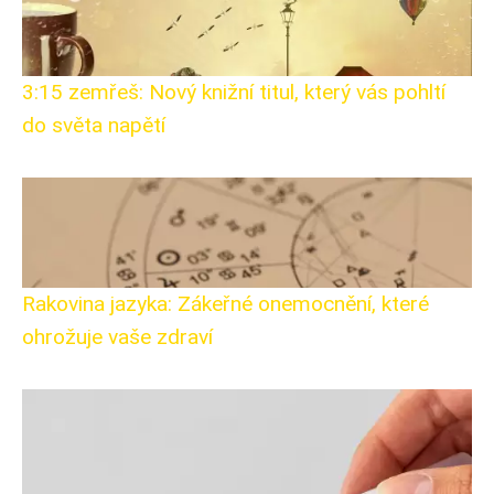
3:15 zemřeš: Nový knižní titul, který vás pohltí
do světa napětí
Rakovina jazyka: Zákeřné onemocnění, které
ohrožuje vaše zdraví