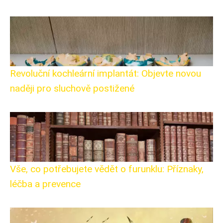
Revoluční kochleární implantát: Objevte novou
naději pro sluchově postižené
Vše, co potřebujete vědět o furunklu: Příznaky,
léčba a prevence