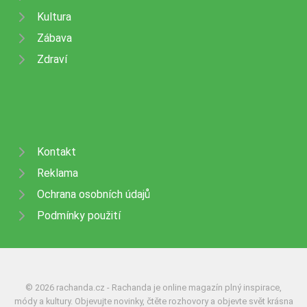
Kultura
Zábava
Zdraví
Kontakt
Reklama
Ochrana osobních údajů
Podmínky použití
© 2026 rachanda.cz - Rachanda je online magazín plný inspirace,
módy a kultury. Objevujte novinky, čtěte rozhovory a objevte svět krásna