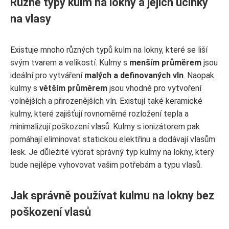
Různé typy kulm na lokny a jejich účinky
na vlasy
Existuje mnoho různých typů kulm na lokny, které se liší
svým tvarem a velikostí. Kulmy s
menším průměrem
jsou
ideální pro vytváření
malých a definovaných vln
. Naopak
kulmy s
větším průměrem
jsou vhodné pro vytvoření
volnějších a přirozenějších vln. Existují také keramické
kulmy, které zajišťují rovnoměrné rozložení tepla a
minimalizují poškození vlasů. Kulmy s ionizátorem pak
pomáhají eliminovat statickou elektřinu a dodávají vlasům
lesk. Je důležité vybrat správný typ kulmy na lokny, který
bude nejlépe vyhovovat vašim potřebám a typu vlasů.
Jak správně používat kulmu na lokny bez
poškození vlasů