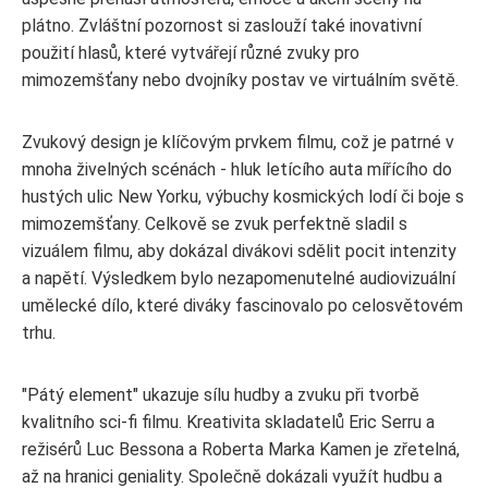
plátno. Zvláštní pozornost si zaslouží také inovativní
použití hlasů, které vytvářejí různé zvuky pro
mimozemšťany nebo dvojníky postav ve virtuálním světě.
Zvukový design je klíčovým prvkem filmu, což je patrné v
mnoha živelných scénách - hluk letícího auta mířícího do
hustých ulic New Yorku, výbuchy kosmických lodí či boje s
mimozemšťany. Celkově se zvuk perfektně sladil s
vizuálem filmu, aby dokázal divákovi sdělit pocit intenzity
a napětí. Výsledkem bylo nezapomenutelné audiovizuální
umělecké dílo, které diváky fascinovalo po celosvětovém
trhu.
"Pátý element" ukazuje sílu hudby a zvuku při tvorbě
kvalitního sci-fi filmu. Kreativita skladatelů Eric Serru a
režisérů Luc Bessona a Roberta Marka Kamen je zřetelná,
až na hranici geniality. Společně dokázali využít hudbu a