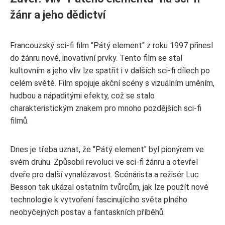
žánr a jeho dědictví
Francouzský sci-fi film "Pátý element" z roku 1997 přinesl
do žánru nové, inovativní prvky. Tento film se stal
kultovním a jeho vliv lze spatřit i v dalších sci-fi dílech po
celém světě. Film spojuje akční scény s vizuálním uměním,
hudbou a nápaditými efekty, což se stalo
charakteristickým znakem pro mnoho pozdějších sci-fi
filmů.
Dnes je třeba uznat, že "Pátý element" byl pionýrem ve
svém druhu. Způsobil revoluci ve sci-fi žánru a otevřel
dveře pro další vynalézavost. Scénárista a režisér Luc
Besson tak ukázal ostatním tvůrcům, jak lze použít nové
technologie k vytvoření fascinujícího světa plného
neobyčejných postav a fantaskních příběhů.