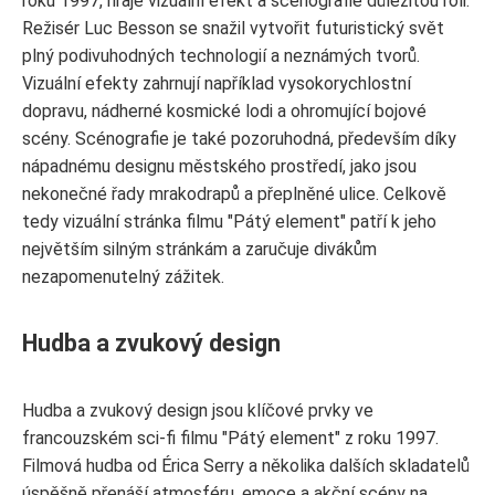
roku 1997, hraje vizuální efekt a scénografie důležitou roli.
Režisér Luc Besson se snažil vytvořit futuristický svět
plný podivuhodných technologií a neznámých tvorů.
Vizuální efekty zahrnují například vysokorychlostní
dopravu, nádherné kosmické lodi a ohromující bojové
scény. Scénografie je také pozoruhodná, především díky
nápadnému designu městského prostředí, jako jsou
nekonečné řady mrakodrapů a přeplněné ulice. Celkově
tedy vizuální stránka filmu "Pátý element" patří k jeho
největším silným stránkám a zaručuje divákům
nezapomenutelný zážitek.
Hudba a zvukový design
Hudba a zvukový design jsou klíčové prvky ve
francouzském sci-fi filmu "Pátý element" z roku 1997.
Filmová hudba od Érica Serry a několika dalších skladatelů
úspěšně přenáší atmosféru, emoce a akční scény na