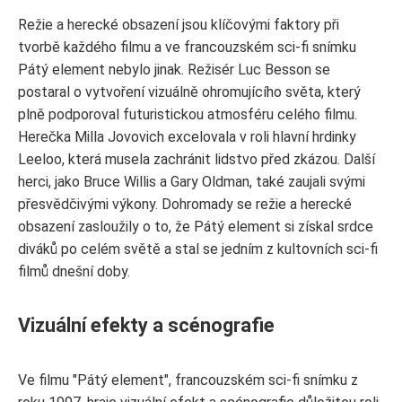
Režie a herecké obsazení jsou klíčovými faktory při
tvorbě každého filmu a ve francouzském sci-fi snímku
Pátý element nebylo jinak. Režisér Luc Besson se
postaral o vytvoření vizuálně ohromujícího světa, který
plně podporoval futuristickou atmosféru celého filmu.
Herečka Milla Jovovich excelovala v roli hlavní hrdinky
Leeloo, která musela zachránit lidstvo před zkázou. Další
herci, jako Bruce Willis a Gary Oldman, také zaujali svými
přesvědčivými výkony. Dohromady se režie a herecké
obsazení zasloužily o to, že Pátý element si získal srdce
diváků po celém světě a stal se jedním z kultovních sci-fi
filmů dnešní doby.
Vizuální efekty a scénografie
Ve filmu "Pátý element", francouzském sci-fi snímku z