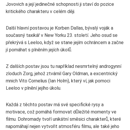
Jovovich a její jedinečné schopnosti ji staví do pozice
kritického charakteru v celém ději.
Další hlavní postavou je Korben Dallas, bývalý voják a
současný taxikář v New Yorku 23. století. Jeho osud se
překrývá s Leeloo, když se stane jejím ochráncem a začne
jí pomáhat s plněním jejích úkolů.
Z dalších postav jsou tu například nesmrtelný androgynní
zloduch Zorg, jehož ztvárnil Gary Oldman, a excentrický
mnich Vito Cornelius (Ian Holm), který ví, jak pomoci
Leeloo v plnění jejího úkolu.
Každá z těchto postav má své specifické rysy a
motivace, což pomáhá formovat důležité momenty ve
filmu. Dohromady tvoří unikátní směsici charakterů, které
napomáhají nejen vytvořit atmosféru filmu, ale také jeho