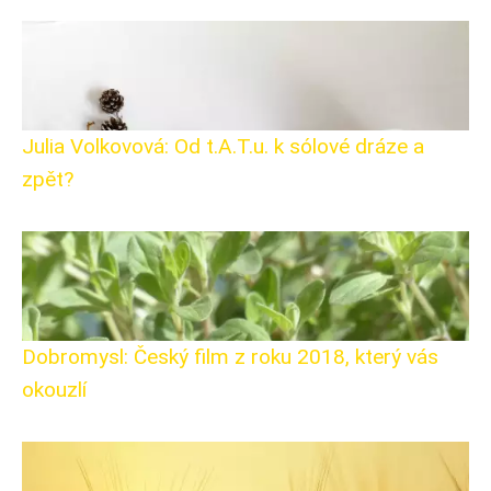
Julia Volkovová: Od t.A.T.u. k sólové dráze a
zpět?
Dobromysl: Český film z roku 2018, který vás
okouzlí