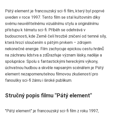
Pátý element je francouzský sci-fi film, který byl poprvé
uveden v roce 1997. Tento film se stal kultovním díky
svému neuvěřitelnému vizuálnímu stylu a originálnímu
přístupu k tématu sci-fi. Příběh se odehrává v
budoucnosti, kde Země čelí hrozbě zničení od temné síly,
která hrozí sloučením s pátým prvkem – zdrojem
nekonečné energie. Film zachycuje epickou cestu hrdinů
na záchranu lidstva a zdůrazňuje význam lásky, naděje a
spolupráce. Spolu s fantastickými hereckými výkony,
úchvatnou hudbou a skvěle napsaným scénářem je Pátý
element nezapomenutelnou filmovou zkušeností pro
fanoušky sci-fi žánru i široké publikum.
Stručný popis filmu "Pátý element"
"Pátý element" je francouzský sci-fi film z roku 1997,