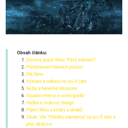
Obsah článku:
Stručný popis filmu "Pátý element"
Představení hlavních postav
Děj filmu
Význam a odkazy na sci-fi žánr
Režie a herecké obsazení
Vizuální efekty a scénografie
Hudba a zvukový design
Přijetí filmu u kritiky a diváků
Závěr: Vliv "Pátého elementu" na sci-fi žánr a
jeho dědictví