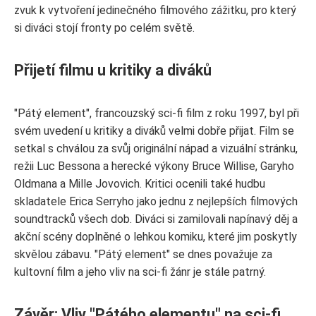
zvuk k vytvoření jedinečného filmového zážitku, pro který
si diváci stojí fronty po celém světě.
Přijetí filmu u kritiky a diváků
"Pátý element", francouzský sci-fi film z roku 1997, byl při
svém uvedení u kritiky a diváků velmi dobře přijat. Film se
setkal s chválou za svůj originální nápad a vizuální stránku,
režii Luc Bessona a herecké výkony Bruce Willise, Garyho
Oldmana a Mille Jovovich. Kritici ocenili také hudbu
skladatele Erica Serryho jako jednu z nejlepších filmových
soundtracků všech dob. Diváci si zamilovali napínavý děj a
akční scény doplněné o lehkou komiku, které jim poskytly
skvělou zábavu. "Pátý element" se dnes považuje za
kultovní film a jeho vliv na sci-fi žánr je stále patrný.
Závěr: Vliv "Pátého elementu" na sci-fi