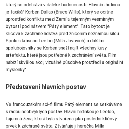
který se odehrává v daleké budoucnosti. Hlavním hrdinou
je taxikář Korben Dallas (Bruce Willis), který se ocitne
uprostřed konfliktu mezi Zemí a tajemným vesmírným
bytostí pod názvem "Pátý element". Tato bytost je
klíčová k záchraně lidstva před zničením neznámou silou.
Spolu s krásnou Leeloo (Milla Jovovich) a dalšími
spolubojovníky se Korben snaží najít všechny kusy
artefaktu, které jsou potřebné k zachránění světa. Film
nabízí skvělou akci, vizuálně působivé prostředí a originální
myšlenky."
Představení hlavních postav
Ve francouzském sci-fi filmu Pátý element se setkáváme
s řadou neobvyklých postav. Hlavní hrdinkou je Leeloo,
tajemná žena, která byla stvořena jako poslední klíčový
prvek k záchraně světa. Ztvárňuje ji herečka Milla