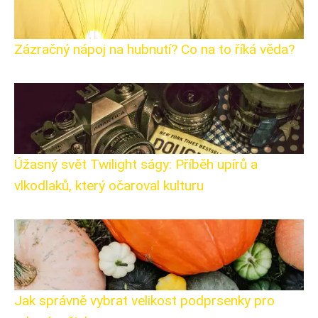
Zázračný nápoj na hubnutí? Co na to říká věda?
Úžasný svět Twilight ságy: Příběh upírů a
vlkodlaků, který očaroval kulturu
Jak správně vybrat velikost podprsenky pro