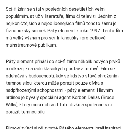
Sci-fi žánr se stal v posledních desetiletích velmi
populárním, ať už v literatuře, filmu či televizi. Jedním z
nejikoničtějších a nejoblíbenějších filmů tohoto žánru je
francouzský snímek Pátý element z roku 1997. Tento film
má velký význam pro sci-fi fanoušky i pro celkové
mainstreamové publikum.
Pátý element přináší do sci-fi žánru několik nových prvků
a odkazuje na řadu klasických postav a motivů. Film se
odehrává v budoucnosti, kdy se lidstvo stává ohrožením
temnou silou, kterou může porazit pouze dívka s
nadpřirozenými schopnostmi - pátý element. Hlavním
hrdinou je bývalý speciální agent Korben Dallas (Bruce
Willis), který musí ochránit tuto dívku a společně s ní
porazit temnou sílu.
Filmoví tvůrci si při tvorbě Pátého elementu brali inspiraci