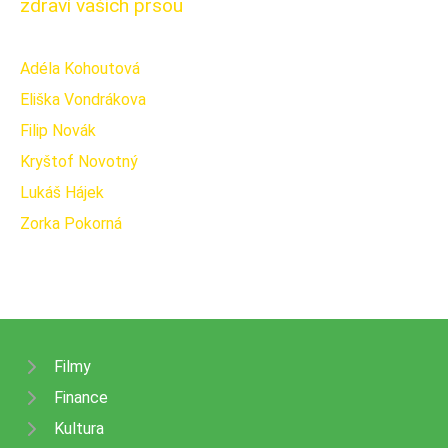
zdraví vašich prsou
Adéla Kohoutová
Eliška Vondrákova
Filip Novák
Kryštof Novotný
Lukáš Hájek
Zorka Pokorná
Filmy
Finance
Kultura