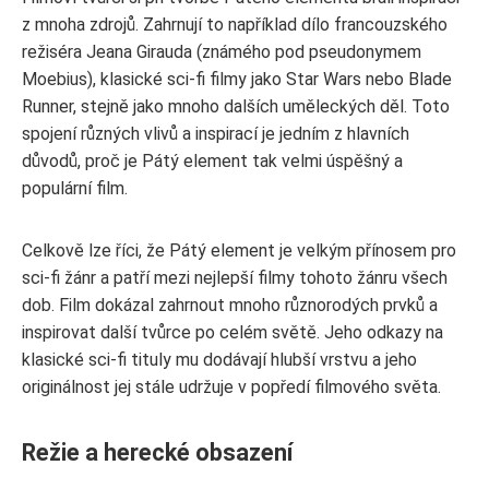
z mnoha zdrojů. Zahrnují to například dílo francouzského
režiséra Jeana Girauda (známého pod pseudonymem
Moebius), klasické sci-fi filmy jako Star Wars nebo Blade
Runner, stejně jako mnoho dalších uměleckých děl. Toto
spojení různých vlivů a inspirací je jedním z hlavních
důvodů, proč je Pátý element tak velmi úspěšný a
populární film.
Celkově lze říci, že Pátý element je velkým přínosem pro
sci-fi žánr a patří mezi nejlepší filmy tohoto žánru všech
dob. Film dokázal zahrnout mnoho různorodých prvků a
inspirovat další tvůrce po celém světě. Jeho odkazy na
klasické sci-fi tituly mu dodávají hlubší vrstvu a jeho
originálnost jej stále udržuje v popředí filmového světa.
Režie a herecké obsazení