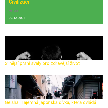
Civilizaci
kultura
20. 12. 2024
Silnější prsní svaly pro zdravější život
Geisha: Tajemná japonská dívka, která ovládá