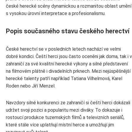
české herecké scény dynamickou a rozmanitou oblast umění
s vysokou úrovní interpretace a profesionalismu.
Popis současného stavu českého herectví
České herectví se v posledních letech nachází ve velmi
dobré kondici. Čeští herci jsou často oceněni jak doma, tak i v
zahraničí za své kvalitní herecké výkony a silné představení
na filmovém plátně i divadelních prknech. Mezi nejúspěšnější
herecké talenty patří například Tatiana Vilhelmová, Karel
Roden nebo Jiří Menzel.
Navzdory silné konkurenci ze zahraničí si čeští herci dokázali
udržet svoji pozici a popularitu mezi diváky. To dokazuje i
rostoucí produkce tuzemských filmů a televizních seriálů,
které stále více uplatňují místní herce a umožňují jim