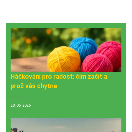
Háčkování pro radost: čím začít a
proč vás chytne
kultura
20. 06. 2026