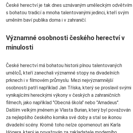
České herectví je tak dnes uznávaným uměleckým odvětvím
s bohatou tradicí a mnoha talentovanými jedinci, kteří svým
uměním baví publika doma i v zahraničí.
Významné osobnosti českého herectví v
minulosti
České herectví má bohatou historii plnou talentovaných
umělců, kteří zanechali významné stopy na divadelních
prknech i v filmovém průmyslu. Mezi nejvýznamnější
osobnosti patří například Jan Tříska, který se proslavil svými
vynikajícími hereckými výkony v českých a zahraničních
filmech, jako například "Obecná škola" nebo "Amadeus".
Dalším velkým jménem je Vlasta Burian, který byl považován
za nejlepšího českého komika své doby a stal se ikonou
divadelní scény. Kromě toho nelze opomenout ani Karla
Högera, který je považován za zakladatele moderního