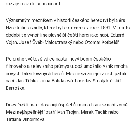
rozvíjelo až do současnosti.
Významným mezníkem v historii českého herectví byla éra
Národního divadla, které bylo otevřeno v roce 1881. V tomto
období se vynořili nejslavnější čeští herci jako např. Eduard
Vojan, Josef Šváb-Malostranský nebo Otomar Korbelář.
Po druhé světové válce nastal nový boom českého
filmového a televizního průmyslu, což umožnilo vznik mnoha
nových talentovaných herců. Mezi nejznámější z nich patřili
např. Jan Tříska, Jiřina Bohdalová, Ladislav Smoljak či Jiří
Bartoška.
Dnes čeští herci dosahují úspěchů i mimo hranice naší země.
Mezi nejúspěšnější patří Ivan Trojan, Marek Taclík nebo
Tatiana Vilhelmová.