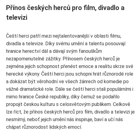
Přínos českých herců pro film, divadlo a
televizi
Čeští herci patří mezi nejtalentovanější v oblasti filmu,
divadla a televize. Díky svému umění a talentu posouvají
hranice herectví dál a dávají svým fanouškům
nezapomenutelné zážitky. Přínosem českých herců je
zejména jejich schopnost přenést emoce a realitu skrze své
herecké výkony. Čeští herci jsou schopni hrát různorodé role
a dokázat být věrohodní ve všech žánrech od komedie po
vážné dramatické role. Dále se čeští herci stali populárními i
mimo hranice České republiky, díky čemuž se podařilo
propojit českou kulturu s celosvětovým publikem. Celkově
lze říct, že přínos českých herců pro film, divadlo a televizi je
nesmírný, neboť jejich umění nás inspiruje, baví a učí nás
chápat různorodost lidských emocí.