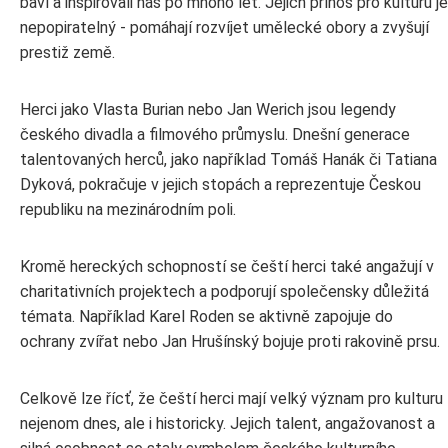
baví a inspirovali nás po mnoho let. Jejich přínos pro kulturu je
nepopiratelný - pomáhají rozvíjet umělecké obory a zvyšují
prestiž země.
Herci jako Vlasta Burian nebo Jan Werich jsou legendy
českého divadla a filmového průmyslu. Dnešní generace
talentovaných herců, jako například Tomáš Hanák či Tatiana
Dyková, pokračuje v jejich stopách a reprezentuje Českou
republiku na mezinárodním poli.
Kromě hereckých schopností se čeští herci také angažují v
charitativních projektech a podporují společensky důležitá
témata. Například Karel Roden se aktivně zapojuje do
ochrany zvířat nebo Jan Hrušínský bojuje proti rakovině prsu.
Celkově lze řícť, že čeští herci mají velký význam pro kulturu
nejenom dnes, ale i historicky. Jejich talent, angažovanost a