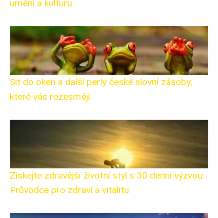
umění a kulturu
Sit do oken a další perly české slovní zásoby,
které vás rozesmějí
Získejte zdravější životní styl s 30 denní výzvou:
Průvodce pro zdraví a vitalitu