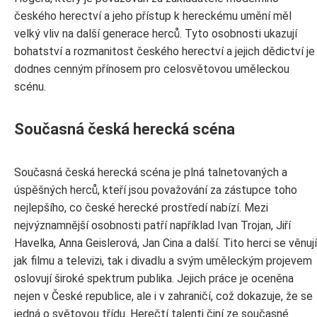
českého herectví a jeho přístup k hereckému umění měl
velký vliv na další generace herců. Tyto osobnosti ukazují
bohatství a rozmanitost českého herectví a jejich dědictví je
dodnes cenným přínosem pro celosvětovou uměleckou
scénu.
Současná česká herecká scéna
Současná česká herecká scéna je plná talnetovaných a
úspěšných herců, kteří jsou považování za zástupce toho
nejlepšího, co české herecké prostředí nabízí. Mezi
nejvýznamnější osobnosti patří například Ivan Trojan, Jiří
Havelka, Anna Geislerová, Jan Cina a další. Tito herci se věnují
jak filmu a televizi, tak i divadlu a svým uměleckým projevem
oslovují široké spektrum publika. Jejich práce je oceněna
nejen v České republice, ale i v zahraničí, což dokazuje, že se
jedná o světovou třídu. Herečtí talenti činí ze současné