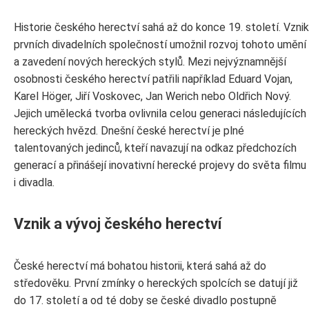
Historie českého herectví sahá až do konce 19. století. Vznik
prvních divadelních společností umožnil rozvoj tohoto umění
a zavedení nových hereckých stylů. Mezi nejvýznamnější
osobnosti českého herectví patřili například Eduard Vojan,
Karel Höger, Jiří Voskovec, Jan Werich nebo Oldřich Nový.
Jejich umělecká tvorba ovlivnila celou generaci následujících
hereckých hvězd. Dnešní české herectví je plné
talentovaných jedinců, kteří navazují na odkaz předchozích
generací a přinášejí inovativní herecké projevy do světa filmu
i divadla.
Vznik a vývoj českého herectví
České herectví má bohatou historii, která sahá až do
středověku. První zmínky o hereckých spolcích se datují již
do 17. století a od té doby se české divadlo postupně