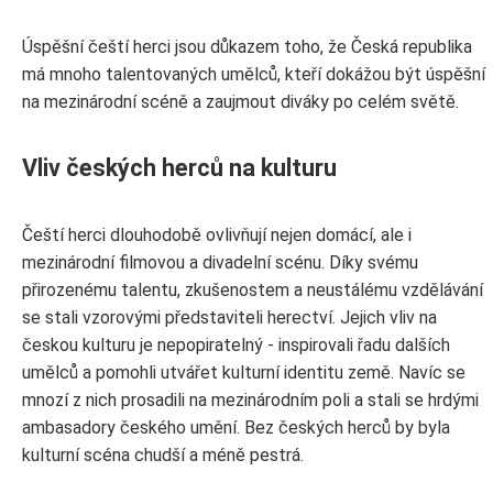
Úspěšní čeští herci jsou důkazem toho, že Česká republika
má mnoho talentovaných umělců, kteří dokážou být úspěšní
na mezinárodní scéně a zaujmout diváky po celém světě.
Vliv českých herců na kulturu
Čeští herci dlouhodobě ovlivňují nejen domácí, ale i
mezinárodní filmovou a divadelní scénu. Díky svému
přirozenému talentu, zkušenostem a neustálému vzdělávání
se stali vzorovými představiteli herectví. Jejich vliv na
českou kulturu je nepopiratelný - inspirovali řadu dalších
umělců a pomohli utvářet kulturní identitu země. Navíc se
mnozí z nich prosadili na mezinárodním poli a stali se hrdými
ambasadory českého umění. Bez českých herců by byla
kulturní scéna chudší a méně pestrá.