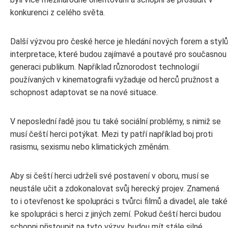
konkurenci z celého světa.
Další výzvou pro české herce je hledání nových forem a stylů
interpretace, které budou zajímavé a poutavé pro současnou
generaci publikum. Například různorodost technologií
používaných v kinematografii vyžaduje od herců pružnost a
schopnost adaptovat se na nové situace.
V neposlední řadě jsou tu také sociální problémy, s nimiž se
musí čeští herci potýkat. Mezi ty patří například boj proti
rasismu, sexismu nebo klimatických změnám.
Aby si čeští herci udrželi své postavení v oboru, musí se
neustále učit a zdokonalovat svůj herecký projev. Znamená
to i otevřenost ke spolupráci s tvůrci filmů a divadel, ale také
ke spolupráci s herci z jiných zemí. Pokud čeští herci budou
schopni přistoupit na tyto výzvy, budou mít stále silné