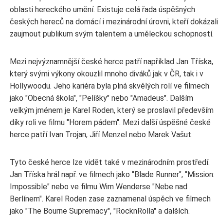
oblasti hereckého umění. Existuje celá řada úspěšných
českých hereců na domácí i mezinárodní úrovni, kteří dokázali
zaujmout publikum svým talentem a uměleckou schopností.
Mezi nejvýznamnější české herce patří například Jan Tříska,
který svými výkony okouzlil mnoho diváků jak v ČR, tak i v
Hollywoodu. Jeho kariéra byla plná skvělých rolí ve filmech
jako "Obecná škola", "Pelíšky" nebo "Amadeus". Dalším
velkým jménem je Karel Roden, který se proslavil především
díky roli ve filmu "Horem pádem". Mezi další úspěšné české
herce patří Ivan Trojan, Jiří Menzel nebo Marek Vašut.
Tyto české herce lze vidět také v mezinárodním prostředí.
Jan Tříska hrál např. ve filmech jako "Blade Runner", "Mission:
Impossible" nebo ve filmu Wim Wenderse "Nebe nad
Berlínem". Karel Roden zase zaznamenal úspěch ve filmech
jako "The Bourne Supremacy", "RocknRolla" a dalších.