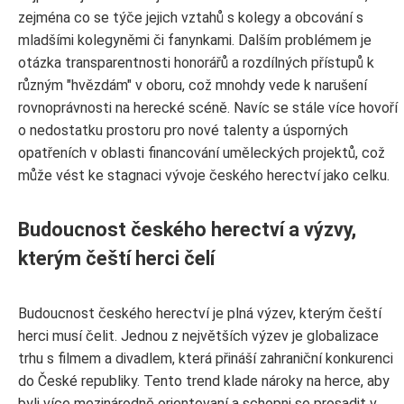
zejména co se týče jejich vztahů s kolegy a obcování s
mladšími kolegyněmi či fanynkami. Dalším problémem je
otázka transparentnosti honorářů a rozdílných přístupů k
různým "hvězdám" v oboru, což mnohdy vede k narušení
rovnoprávnosti na herecké scéně. Navíc se stále více hovoří
o nedostatku prostoru pro nové talenty a úsporných
opatřeních v oblasti financování uměleckých projektů, což
může vést ke stagnaci vývoje českého herectví jako celku.
Budoucnost českého herectví a výzvy,
kterým čeští herci čelí
Budoucnost českého herectví je plná výzev, kterým čeští
herci musí čelit. Jednou z největších výzev je globalizace
trhu s filmem a divadlem, která přináší zahraniční konkurenci
do České republiky. Tento trend klade nároky na herce, aby
byli více mezinárodně orientovaní a schopni se prosadit v