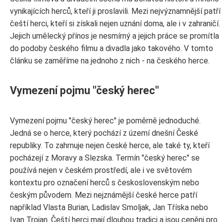
vynikajících herců, kteří ji proslavili. Mezi nejvýznamnější patří
čeští herci, kteří si získali nejen uznání doma, ale i v zahraničí.
Jejich umělecký přínos je nesmírný a jejich práce se promítla
do podoby českého filmu a divadla jako takového. V tomto
článku se zaměříme na jednoho z nich - na českého herce.
Vymezení pojmu "český herec"
Vymezení pojmu "český herec" je poměrně jednoduché.
Jedná se o herce, který pochází z území dnešní České
republiky. To zahrnuje nejen české herce, ale také ty, kteří
pocházejí z Moravy a Slezska. Termín "český herec" se
používá nejen v českém prostředí, ale i ve světovém
kontextu pro označení herců s československým nebo
českým původem. Mezi nejznámější české herce patří
například Vlasta Burian, Ladislav Smoljak, Jan Tříska nebo
Ivan Trojan. Čeští herci mají dlouhou tradici a jsou ceněni pro