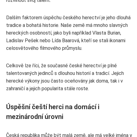
rozvinout svůj talent.
Dalším faktorem úspěchu českého herectví je jeho dlouhá
tradice a bohatá historie. Naše země má mnoho slavných
hereckých osobností, jako byli například Vlasta Burian,
Ladislav Pešek nebo Lída Baarová, kteří se stali ikonami
celosvětového filmového průmyslu.
Celkově lze říci, že současné české herectví je plné
talentovaných jedinců s dlouhou historií a tradicí. Jejich
herecké výkony jsou často oceňovány jak doma, tak i v
zahraničí a jejich popularita stále roste.
Úspěšní čeští herci na domácí i
mezinárodní úrovni
Česká republika může být malá země, ale má velké jména v