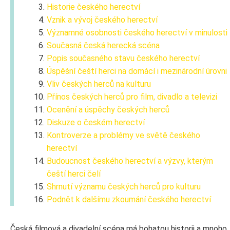
Historie českého herectví
Vznik a vývoj českého herectví
Významné osobnosti českého herectví v minulosti
Současná česká herecká scéna
Popis současného stavu českého herectví
Úspěšní čeští herci na domácí i mezinárodní úrovni
Vliv českých herců na kulturu
Přínos českých herců pro film, divadlo a televizi
Ocenění a úspěchy českých herců
Diskuze o českém herectví
Kontroverze a problémy ve světě českého
herectví
Budoucnost českého herectví a výzvy, kterým
čeští herci čelí
Shrnutí významu českých herců pro kulturu
Podnět k dalšímu zkoumání českého herectví
Česká filmová a divadelní scéna má bohatou historii a mnoho