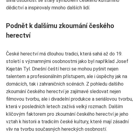
silná osobnost se staly symbolem českého kulturního
dědictví a inspirovaly mnoho dalších lidí.
Podnět k dalšímu zkoumání českého
herectví
České herectví má dlouhou tradici, která sahá až do 19.
století s významnými osobnostmi jako byl například Josef
Kajetán Tyl. Dnešní čeští herci se mohou pyšnit nejen
talentem a profesionálním přístupem, ale i úspěchy jak na
domácích, tak i zahraničních scénách. Z pohledu dalšího
zkoumání českého herectví je zajímavé sledovat nejen
filmovou tvorbu, ale i divadelní produkce a seriálovou tvorbu,
která v posledních letech zažívá velký rozmach. Dalším
klíčovým faktorem pro zkoumání českého herectví je jeho
vztah k historii a tradicím české kultury, které mají zásadní
vliv na tvorbu současných hereckých osobností.