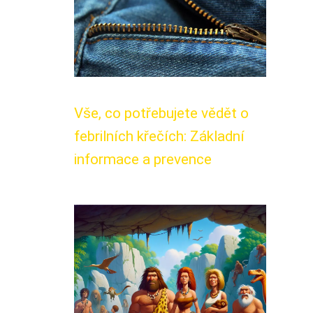
Vše, co potřebujete vědět o
febrilních křečích: Základní
informace a prevence