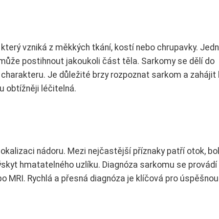
terý vzniká z měkkých tkání, kostí nebo chrupavky. Jed
a může postihnout jakoukoli část těla. Sarkomy se dělí do
charakteru. Je důležité brzy rozpoznat sarkom a zahájit 
obtížněji léčitelná.
okalizaci nádoru. Mezi nejčastější příznaky patří otok, bo
skyt hmatatelného uzlíku. Diagnóza sarkomu se provádí
ebo MRI. Rychlá a přesná diagnóza je klíčová pro úspěšnou