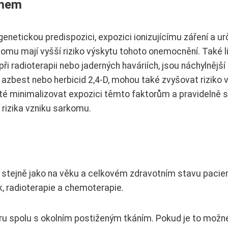
omem
netickou predispozici, expozici ionizujícímu záření a ur
omu mají vyšší riziko výskytu tohoto onemocnění. Také li
 při radioterapii nebo jaderných haváriích, jsou náchylnější
 azbest nebo herbicid 2,4-D, mohou také zvyšovat riziko 
té minimalizovat expozici těmto faktorům a pravidelně 
 rizika vzniku sarkomu.
 stejně jako na věku a celkovém zdravotním stavu pacie
, radioterapie a chemoterapie.
oru spolu s okolním postiženým tkáním. Pokud je to možné