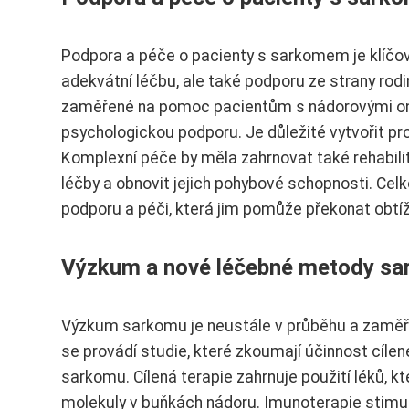
Podpora a péče o pacienty s sarkomem je klíčová 
adekvátní léčbu, ale také podporu ze strany rodin
zaměřené na pomoc pacientům s nádorovými one
psychologickou podporu. Je důležité vytvořit pro
Komplexní péče by měla zahrnovat také rehabili
léčby a obnovit jejich pohybové schopnosti. Ce
podporu a péči, která jim pomůže překonat obtí
Výzkum a nové léčebné metody s
Výzkum sarkomu je neustále v průběhu a zaměř
se provádí studie, které zkoumají účinnost cíle
sarkomu. Cílená terapie zahrnuje použití léků, kt
molekuly v buňkách nádoru. Imunoterapie stimul