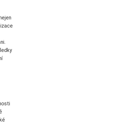
nejen
nizace
ni.
sledky
ní
nosti
ě
cké