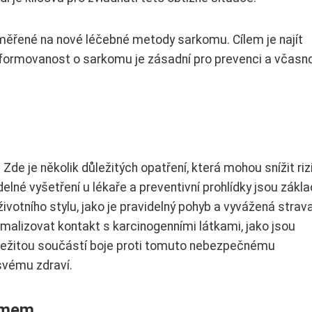
měřené na nové léčebné metody sarkomu. Cílem je najít
Informovanost o sarkomu je zásadní pro prevenci a včasn
Zde je několik důležitých opatření, která mohou snížit riz
lné vyšetření u lékaře a preventivní prohlídky jsou zák
ivotního stylu, jako je pravidelný pohyb a vyvážená strav
malizovat kontakt s karcinogenními látkami, jako jsou
ůležitou součástí boje proti tomuto nebezpečnému
svému zdraví.
komem