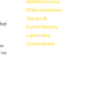
Adéla Kohoutová
Eliška Vondrákova
Filip Novák
před
Kryštof Novotný
Lukáš Hájek
Zorka Pokorná
bo
í co