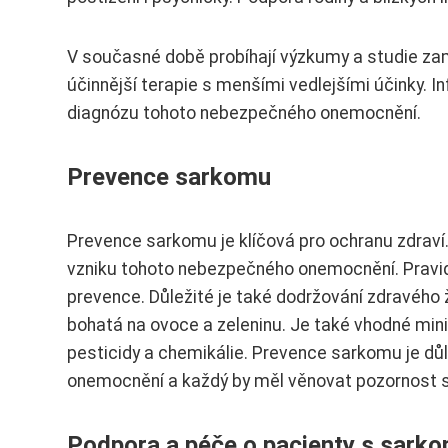
V současné době probíhají výzkumy a studie za
účinnější terapie s menšími vedlejšími účinky. 
diagnózu tohoto nebezpečného onemocnění.
Prevence sarkomu
Prevence sarkomu je klíčová pro ochranu zdraví. 
vzniku tohoto nebezpečného onemocnění. Pravide
prevence. Důležité je také dodržování zdravého ž
bohatá na ovoce a zeleninu. Je také vhodné mini
pesticidy a chemikálie. Prevence sarkomu je d
onemocnění a každý by měl věnovat pozornost 
Podpora a péče o pacienty s sar