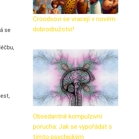
Croodsovi se vracejí v novém
dobrodružství!
ná se
léčbu,
lest,
Obsedantně kompulzivní
porucha: Jak se vypořádat s
tímto psychickým