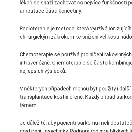
lékaři se snaží zachovat co nejvíce funkčnosti 
amputace části končetiny.
Radioterapie je metoda, která využívá ionizující
chirurgickým zákrokem ke snížení velikosti nád
Chemoterapie se používá pro ničení rakovinných
intravenózně. Chemoterapie se často kombinuje
nejlepších výsledků.
V některých případech mohou být použity i další 
transplantace kostní dřeně. Každý případ sarkom
týmem.
Je důležité, aby pacienti sarkomu měli dostate
postiženi i psychicky. Podpora rodiny a blízkých l