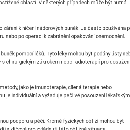
postižené oblasti. V některých případech může být nutná
ho záření k ničení nádorových buněk. Je často používána 
oru nebo po operaci k zabránění opakování onemocnění.
 buněk pomocí léků. Tyto léky mohou být podány ústy ne
 s chirurgickým zákrokem nebo radioterapií pro dosažen
metody, jako je imunoterapie, cílená terapie nebo
u je individuální a vyžaduje pečlivé posouzení lékařským
čnou podporu a péči. Kromě fyzických obtíží mohou být
idí je klíčová pro zvládnutí této obtížné situace.