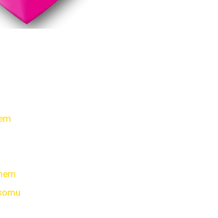
mem
omem
rkomu