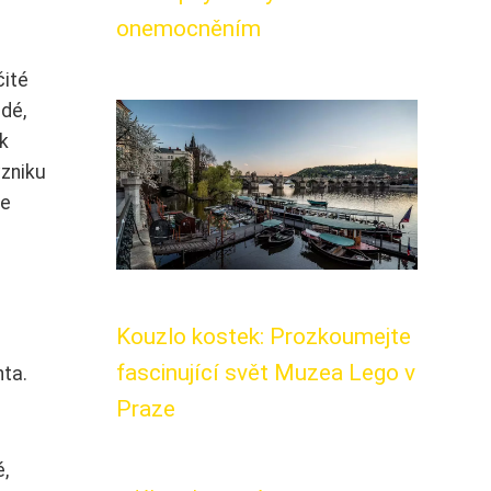
onemocněním
čité
dé,
 k
vzniku
se
Kouzlo kostek: Prozkoumejte
fascinující svět Muzea Lego v
nta.
Praze
,