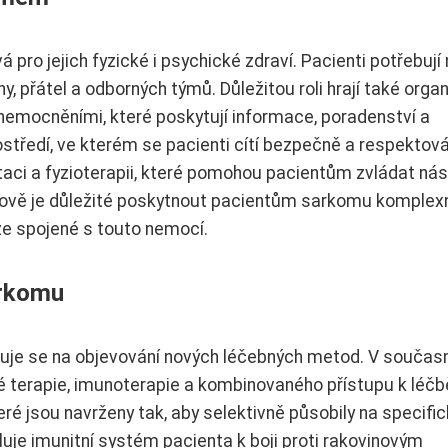
pro jejich fyzické i psychické zdraví. Pacienti potřebují 
y, přátel a odborných týmů. Důležitou roli hrají také orga
mocněními, které poskytují informace, poradenství a
středí, ve kterém se pacienti cítí bezpečně a respektová
taci a fyzioterapii, které pomohou pacientům zvládat ná
lkově je důležité poskytnout pacientům sarkomu komplex
že spojené s touto nemocí.
arkomu
uje se na objevování nových léčebných metod. V součas
né terapie, imunoterapie a kombinovaného přístupu k léčb
eré jsou navrženy tak, aby selektivně působily na specifi
uje imunitní systém pacienta k boji proti rakovinovým