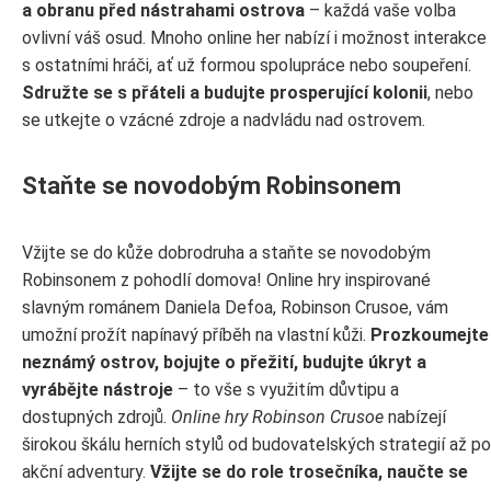
a obranu před nástrahami ostrova
– každá vaše volba
ovlivní váš osud. Mnoho online her nabízí i možnost interakce
s ostatními hráči, ať už formou spolupráce nebo soupeření.
Sdružte se s přáteli a budujte prosperující kolonii
, nebo
se utkejte o vzácné zdroje a nadvládu nad ostrovem.
Staňte se novodobým Robinsonem
Vžijte se do kůže dobrodruha a staňte se novodobým
Robinsonem z pohodlí domova! Online hry inspirované
slavným románem Daniela Defoa, Robinson Crusoe, vám
umožní prožít napínavý příběh na vlastní kůži.
Prozkoumejte
neznámý ostrov, bojujte o přežití, budujte úkryt a
vyrábějte nástroje
– to vše s využitím důvtipu a
dostupných zdrojů.
Online hry Robinson Crusoe
nabízejí
širokou škálu herních stylů od budovatelských strategií až po
akční adventury.
Vžijte se do role trosečníka, naučte se