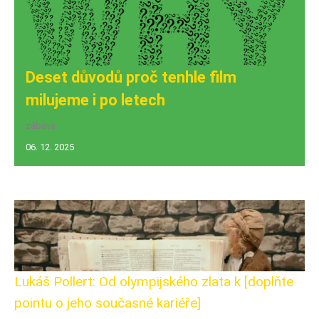
Deset důvodů proč tenhle film
milujeme i po letech
zábava
06. 12. 2025
Lukáš Pollert: Od olympijského zlata k [doplňte
pointu o jeho současné kariéře]