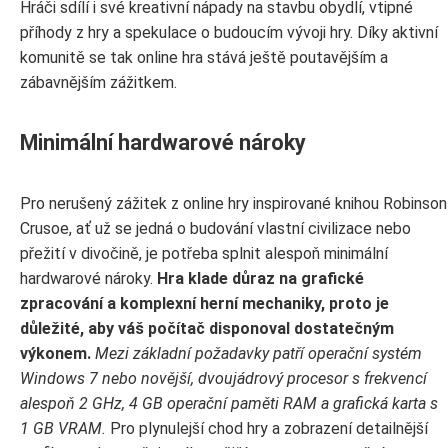
Hráči sdílí i své kreativní nápady na stavbu obydlí, vtipné
příhody z hry a spekulace o budoucím vývoji hry. Díky aktivní
komunitě se tak online hra stává ještě poutavějším a
zábavnějším zážitkem.
Minimální hardwarové nároky
Pro nerušený zážitek z online hry inspirované knihou Robinson
Crusoe, ať už se jedná o budování vlastní civilizace nebo
přežití v divočině, je potřeba splnit alespoň minimální
hardwarové nároky.
Hra klade důraz na grafické
zpracování a komplexní herní mechaniky, proto je
důležité, aby váš počítač disponoval dostatečným
výkonem.
Mezi základní požadavky patří operační systém
Windows 7 nebo novější, dvoujádrový procesor s frekvencí
alespoň 2 GHz, 4 GB operační paměti RAM a grafická karta s
1 GB VRAM.
Pro plynulejší chod hry a zobrazení detailnější