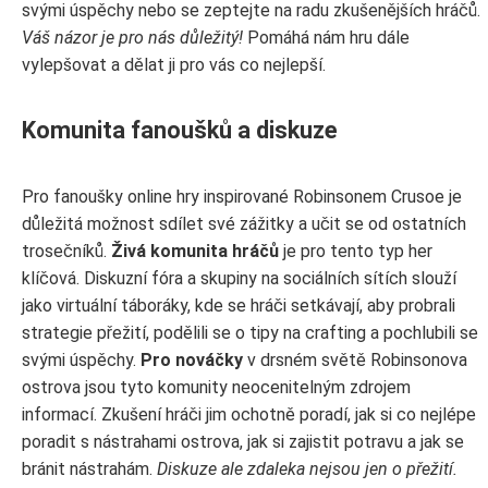
svými úspěchy nebo se zeptejte na radu zkušenějších hráčů.
Váš názor je pro nás důležitý!
Pomáhá nám hru dále
vylepšovat a dělat ji pro vás co nejlepší.
Komunita fanoušků a diskuze
Pro fanoušky online hry inspirované Robinsonem Crusoe je
důležitá možnost sdílet své zážitky a učit se od ostatních
trosečníků.
Živá komunita hráčů
je pro tento typ her
klíčová. Diskuzní fóra a skupiny na sociálních sítích slouží
jako virtuální táboráky, kde se hráči setkávají, aby probrali
strategie přežití, podělili se o tipy na crafting a pochlubili se
svými úspěchy.
Pro nováčky
v drsném světě Robinsonova
ostrova jsou tyto komunity neocenitelným zdrojem
informací. Zkušení hráči jim ochotně poradí, jak si co nejlépe
poradit s nástrahami ostrova, jak si zajistit potravu a jak se
bránit nástrahám.
Diskuze ale zdaleka nejsou jen o přežití.