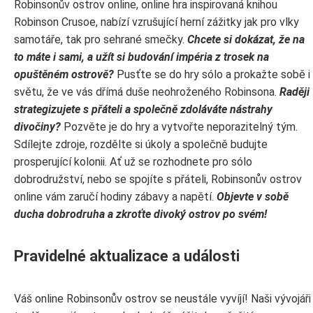
Robinsonův ostrov online, online hra inspirovaná knihou
Robinson Crusoe, nabízí vzrušující herní zážitky jak pro vlky
samotáře, tak pro sehrané smečky.
Chcete si dokázat, že na
to máte i sami, a užít si budování impéria z trosek na
opuštěném ostrově?
Pusťte se do hry sólo a prokažte sobě i
světu, že ve vás dřímá duše neohroženého Robinsona.
Raději
strategizujete s přáteli a společně zdoláváte nástrahy
divočiny?
Pozvěte je do hry a vytvořte neporazitelný tým.
Sdílejte zdroje, rozdělte si úkoly a společně budujte
prosperující kolonii. Ať už se rozhodnete pro sólo
dobrodružství, nebo se spojíte s přáteli, Robinsonův ostrov
online vám zaručí hodiny zábavy a napětí.
Objevte v sobě
ducha dobrodruha a zkroťte divoký ostrov po svém!
Pravidelné aktualizace a události
Váš online Robinsonův ostrov se neustále vyvíjí! Naši vývojáři