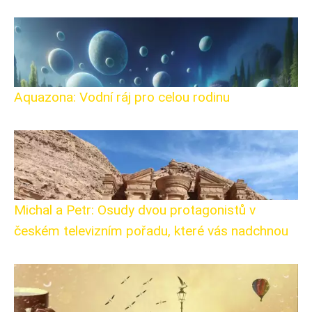
Aquazona: Vodní ráj pro celou rodinu
Michal a Petr: Osudy dvou protagonistů v
českém televizním pořadu, které vás nadchnou