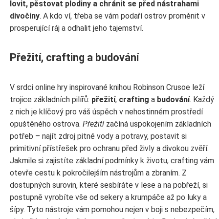
lovit, pěstovat plodiny a chránit se před nástrahami
divočiny
. A kdo ví, třeba se vám podaří ostrov proměnit v
prosperující ráj a odhalit jeho tajemství.
Přežití, crafting a budování
V srdci online hry inspirované knihou Robinson Crusoe leží
trojice základních pilířů:
přežití
,
crafting
a
budování
. Každý
z nich je klíčový pro váš úspěch v nehostinném prostředí
opuštěného ostrova.
Přežití
začíná uspokojením základních
potřeb – najít zdroj pitné vody a potravy, postavit si
primitivní přístřešek pro ochranu před živly a divokou zvěří.
Jakmile si zajistíte základní podmínky k životu, crafting vám
otevře cestu k pokročilejším nástrojům a zbraním. Z
dostupných surovin, které sesbíráte v lese a na pobřeží, si
postupně vyrobíte vše od sekery a krumpáče až po luky a
šípy. Tyto nástroje vám pomohou nejen v boji s nebezpečím,