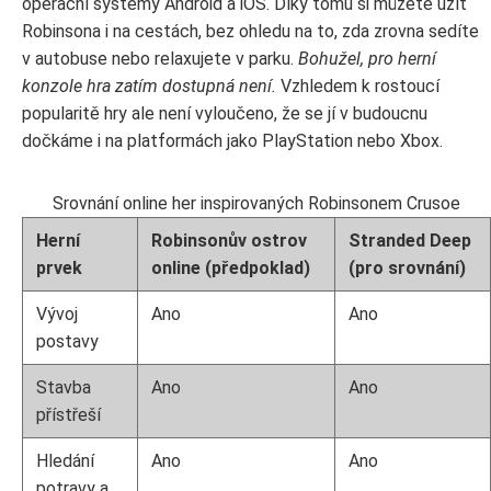
operační systémy Android a iOS. Díky tomu si můžete užít
Robinsona i na cestách, bez ohledu na to, zda zrovna sedíte
v autobuse nebo relaxujete v parku.
Bohužel, pro herní
konzole hra zatím dostupná není.
Vzhledem k rostoucí
popularitě hry ale není vyloučeno, že se jí v budoucnu
dočkáme i na platformách jako PlayStation nebo Xbox.
Srovnání online her inspirovaných Robinsonem Crusoe
Herní
Robinsonův ostrov
Stranded Deep
prvek
online (předpoklad)
(pro srovnání)
Vývoj
Ano
Ano
postavy
Stavba
Ano
Ano
přístřeší
Hledání
Ano
Ano
potravy a