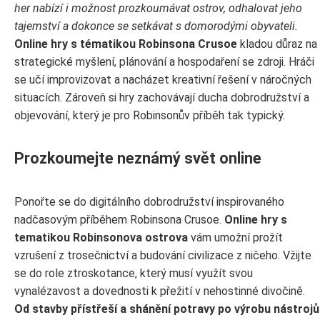
her nabízí i možnost prozkoumávat ostrov, odhalovat jeho
tajemství a dokonce se setkávat s domorodými obyvateli.
Online hry s tématikou Robinsona Crusoe
kladou důraz na
strategické myšlení, plánování a hospodaření se zdroji. Hráči
se učí improvizovat a nacházet kreativní řešení v náročných
situacích. Zároveň si hry zachovávají ducha dobrodružství a
objevování, který je pro Robinsonův příběh tak typický.
Prozkoumejte neznámý svět online
Ponořte se do digitálního dobrodružství inspirovaného
nadčasovým příběhem Robinsona Crusoe.
Online hry s
tematikou Robinsonova ostrova
vám umožní prožít
vzrušení z trosečnictví a budování civilizace z ničeho. Vžijte
se do role ztroskotance, který musí využít svou
vynalézavost a dovednosti k přežití v nehostinné divočině.
Od stavby přístřeší a shánění potravy po výrobu nástrojů