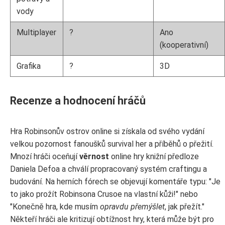
vody
Multiplayer
?
Ano
(kooperativní)
Grafika
?
3D
Recenze a hodnocení hráčů
Hra Robinsonův ostrov online si získala od svého vydání
velkou pozornost fanoušků survival her a příběhů o přežití.
Mnozí hráči oceňují
věrnost
online hry knižní předloze
Daniela Defoa a chválí propracovaný systém craftingu a
budování. Na herních fórech se objevují komentáře typu: "Je
to jako prožít Robinsona Crusoe na vlastní kůži!" nebo
"Konečně hra, kde musím
opravdu přemýšlet
, jak přežít."
Někteří hráči ale kritizují obtížnost hry, která může být pro