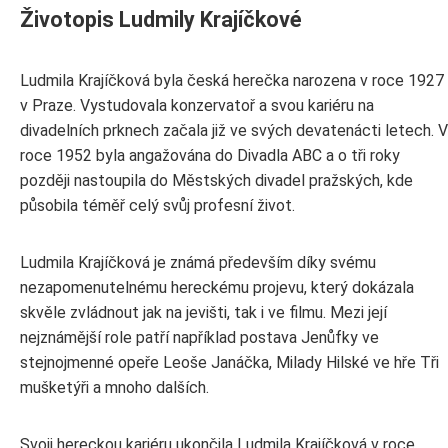
Životopis Ludmily Krajíčkové
Ludmila Krajíčková byla česká herečka narozena v roce 1927
v Praze. Vystudovala konzervatoř a svou kariéru na
divadelních prknech začala již ve svých devatenácti letech. V
roce 1952 byla angažována do Divadla ABC a o tři roky
později nastoupila do Městských divadel pražských, kde
působila téměř celý svůj profesní život.
Ludmila Krajíčková je známá především díky svému
nezapomenutelnému hereckému projevu, který dokázala
skvěle zvládnout jak na jevišti, tak i ve filmu. Mezi její
nejznámější role patří například postava Jenůfky ve
stejnojmenné opeře Leoše Janáčka, Milady Hilské ve hře Tři
mušketýři a mnoho dalších.
Svoji hereckou kariéru ukončila Ludmila Krajíčková v roce