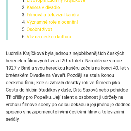
Životopis Ludmily Krajíčkové
Kariéra v divadle
Filmová a televizní kariéra
Významné role a ocenění
Osobní život
Vliv na českou kulturu
Ludmila Krajíčková byla jednou z nejoblíbenějších českých
hereček a filmových hvězd 20. století. Narodila se v roce
1927 v Brně a svou hereckou kariéru začala na konci 40. let v
brněnském Divadle na Veveří. Později se stala ikonou
českého filmu, kde si zahrála desítky rolí ve filmech jako
Cesta do hlubin študákovy duše, Dita Saxová nebo pohádce
Tři oříšky pro Popelku. Její talent a osobnost ji udržely na
vrcholu filmové scény po celou dekádu a její jméno je dodnes
spojeno s nezapomenutelnými českými filmy a televizními
seriály.