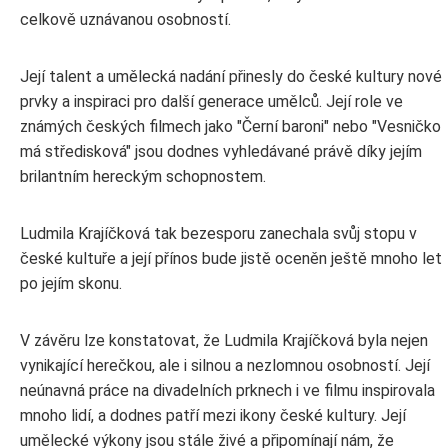
celkově uznávanou osobností.
Její talent a umělecká nadání přinesly do české kultury nové
prvky a inspiraci pro další generace umělců. Její role ve
známých českých filmech jako "Černí baroni" nebo "Vesničko
má středisková" jsou dodnes vyhledávané právě díky jejím
brilantním hereckým schopnostem.
Ludmila Krajíčková tak bezesporu zanechala svůj stopu v
české kultuře a její přínos bude jistě oceněn ještě mnoho let
po jejím skonu.
V závěru lze konstatovat, že Ludmila Krajíčková byla nejen
vynikající herečkou, ale i silnou a nezlomnou osobností. Její
neúnavná práce na divadelních prknech i ve filmu inspirovala
mnoho lidí, a dodnes patří mezi ikony české kultury. Její
umělecké výkony jsou stále živé a připomínají nám, že