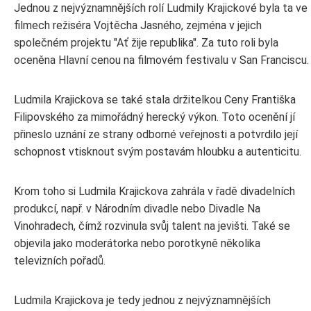
Jednou z nejvýznamnějších rolí Ludmily Krajickové byla ta ve
filmech režiséra Vojtěcha Jasného, zejména v jejich
společném projektu "Ať žije republika". Za tuto roli byla
oceněna Hlavní cenou na filmovém festivalu v San Franciscu.
Ludmila Krajickova se také stala držitelkou Ceny Františka
Filipovského za mimořádný herecký výkon. Toto ocenění jí
přineslo uznání ze strany odborné veřejnosti a potvrdilo její
schopnost vtisknout svým postavám hloubku a autenticitu.
Krom toho si Ludmila Krajickova zahrála v řadě divadelních
produkcí, např. v Národním divadle nebo Divadle Na
Vinohradech, čímž rozvinula svůj talent na jevišti. Také se
objevila jako moderátorka nebo porotkyně několika
televizních pořadů.
Ludmila Krajickova je tedy jednou z nejvýznamnějších