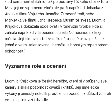
- od sentimentálních rolí až po postavy těžkého charakteru.
Mezi její nezapomenutelné role patří například Johanka z
Arku ve filmu Vojtěcha Jasného Ztracená tvář, nebo
Markétka ve filmu Jana Hrebejka Musím tě svést. Ludmila
Krajickova dokázala excelovat i v televizní tvorbě, kde si
zahrála například v úspěšném seriálu Nemocnice na kraji
města. Její filmová a televizní kariéra jasně ukazuje, že se
jedná o velmi talentovanou herečku s bohatým repertoárem
schopností.
Významné role a ocenění
Ludmila Krajickova je česká herečka, která si v průběhu své
kariéry získala pozornost diváků i kritiků. Její umělecké
výkony jí přinesly několik prestižních ocenění a důležitých rolí
ve filmu, televizi i divadle.