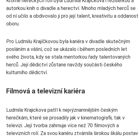
Kromě hereckých rolí byla Ludmila Krajíčková i režisérkou a
autorkou knih o divadle a herectví. Mnoho mladých herců se
od ní učilo a obdivovalo ji pro její talent, kreativitu a oddanost
oboru.
Pro Ludmilu Krajíčkovou byla kariéra v divadle skutečným
posláním a vášní, což se ukázalo i během posledních let
svého života, kdy se stala mentorkou řady talentovaných
herců. Její dědictví zůstane navždy součásti českého
kulturního dědictví.
Filmová a televizní kariéra
Ludmila Krajickova patří k nejvýznamnějším českým
herečkám, které se prosadily jak v kinematografii, tak v
televizi. Její tvorba zahrnuje více než 70 filmových a
televizních rolí. Za svou kariéru ztvárnila širokou škálu postav