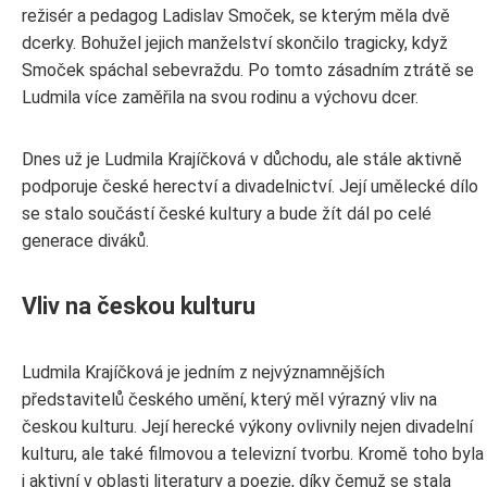
režisér a pedagog Ladislav Smoček, se kterým měla dvě
dcerky. Bohužel jejich manželství skončilo tragicky, když
Smoček spáchal sebevraždu. Po tomto zásadním ztrátě se
Ludmila více zaměřila na svou rodinu a výchovu dcer.
Dnes už je Ludmila Krajíčková v důchodu, ale stále aktivně
podporuje české herectví a divadelnictví. Její umělecké dílo
se stalo součástí české kultury a bude žít dál po celé
generace diváků.
Vliv na českou kulturu
Ludmila Krajíčková je jedním z nejvýznamnějších
představitelů českého umění, který měl výrazný vliv na
českou kulturu. Její herecké výkony ovlivnily nejen divadelní
kulturu, ale také filmovou a televizní tvorbu. Kromě toho byla
i aktivní v oblasti literatury a poezie, díky čemuž se stala