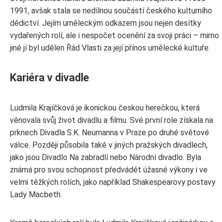
1991, avšak stala se nedílnou součástí českého kulturního
dědictví. Jejím uměleckým odkazem jsou nejen desítky
vydařených rolí, ale i nespočet ocenění za svoji práci – mimo
jiné jí byl udělen Řád Vlasti za její přínos umělecké kultuře.
Kariéra v divadle
Ludmila Krajíčková je ikonickou českou herečkou, která
věnovala svůj život divadlu a filmu. Své první role získala na
prknech Divadla S.K. Neumanna v Praze po druhé světové
válce. Později působila také v jiných pražských divadlech,
jako jsou Divadlo Na zabradlí nebo Národní divadlo. Byla
známá pro svou schopnost předvádět úžasné výkony i ve
velmi těžkých rolích, jako například Shakespearovy postavy
Lady Macbeth.