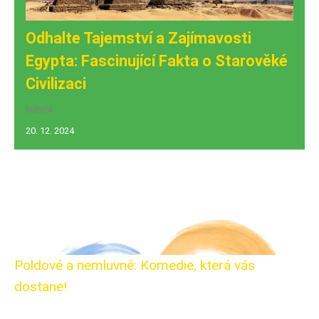
Odhalte Tajemství a Zajímavosti
Egypta: Fascinující Fakta o Starověké
Civilizaci
kultura
20. 12. 2024
Poldové a nemluvně: Komedie, která vás
dostane!