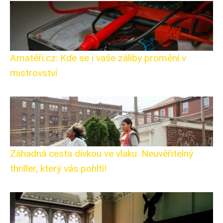
Amatéři.cz: Kde se i vaše záliby promění v
mistrovství
Záhadná cesta dívkou ve vlaku: Neuvěřitelný
thriller, který vás pohltí!