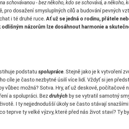
 na schovávanou - bez někoho, kdo se schovává, a někoho, 
tě, pro dosažení smysluplných cílů a budování pevných vz
hat i té druhé ruce.
Ať už se jedná o rodinu, přátele ne
 k odlišným názorům lze dosáhnout harmonie a skuteč
ystihuje podstatu
spolupráce
. Stejně jako je k vytvoření z
 cíle je často nezbytné úsilí více lidí. Vždyť si jen předs
la by vůbec možná? Sotva. Hry, ať už deskové, počítačové 
ření a spolupráci. Bez
druhých
by se vytratil samotný sm
v životě. I ty nejjednodušší úkoly se často stávají snazšími
co teprve ty velké výzvy, které před nás život staví? Ty 