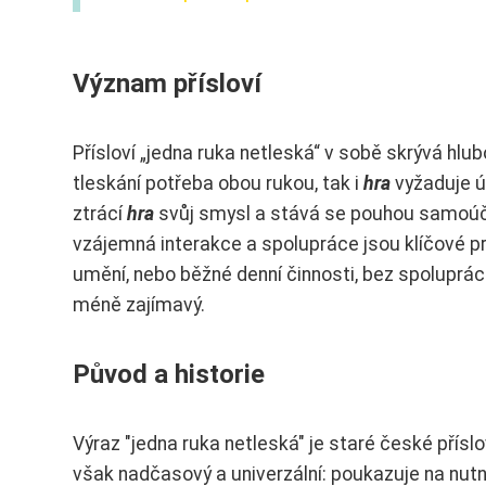
Význam přísloví
Přísloví „jedna ruka netleská“ v sobě skrývá hlub
tleskání potřeba obou rukou, tak i
hra
vyžaduje úč
ztrácí
hra
svůj smysl a stává se pouhou samoúč
vzájemná interakce a spolupráce jsou klíčové pr
umění, nebo běžné denní činnosti, bez spoluprá
méně zajímavý.
Původ a historie
Výraz "jedna ruka netleská" je staré české příslo
však nadčasový a univerzální: poukazuje na nut