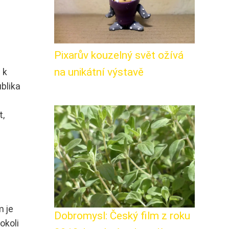
Pixarův kouzelný svět ožívá
na unikátní výstavě
 k
blika
t,
a
m je
Dobromysl: Český film z roku
okoli