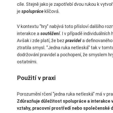
cíle. Stejně jako je zapotřebí dvou rukou k vytvoř
je
spolupráce
klíčová.
V kontextu "hry" nabývá toto přísloví dalšího ro
interakce a
soutěžení
. I v případě individuálníc
Avšak i zde platí, že bez
pravidel
a definovaného 
ztratila smysl. "Jedna ruka netleská" tak v tom
dodržování pravidel a pochopení, že smyslem hry 
ostatními.
Použití v praxi
Porozumění rčení "jedna ruka netleská" má v pra
Zdůrazňuje důležitost spolupráce a interakce v
vztahy, pracovní prostředí nebo společenské d