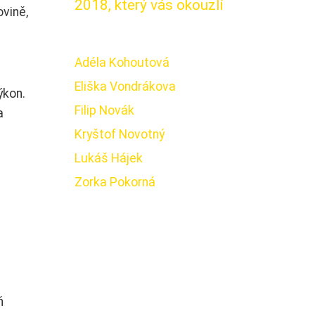
2018, který vás okouzlí
ovině,
Adéla Kohoutová
Eliška Vondrákova
ýkon.
Filip Novák
a
Kryštof Novotný
Lukáš Hájek
Zorka Pokorná
ň