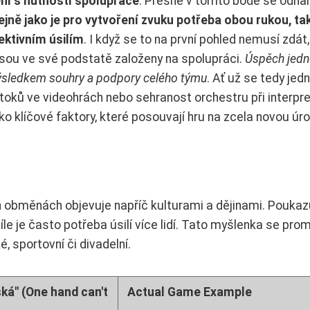
ení s nutností spolupráce
. Přesně v tomto bodě se odhal
ejně jako je pro vytvoření zvuku potřeba obou rukou, tak
ktivním úsilím
. I když se to na první pohled nemusí zdát, 
l, jsou ve své podstatě založeny na spolupráci.
Úspěch jedn
dy výsledkem souhry a podpory celého týmu
. Ať už se tedy jed
útoků ve videohrách nebo sehranost orchestru při interpr
ako klíčové faktory, které posouvají hru na zcela novou úr
ch obměnách objevuje napříč kulturami a dějinami. Poukaz
íle je často potřeba úsilí více lidí. Tato myšlenka se prom
é, sportovní či divadelní.
ká" (One hand can't
Actual Game Example