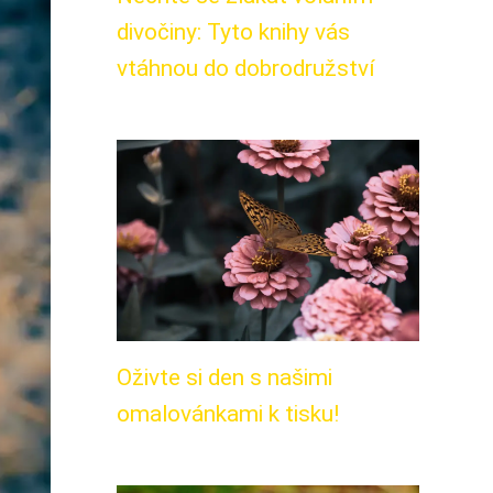
divočiny: Tyto knihy vás
vtáhnou do dobrodružství
Oživte si den s našimi
omalovánkami k tisku!