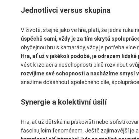
Jednotlivci versus skupina
V životě, stejně jako ve hře, platí, že jedna ruka 
úspěchů sami, vždy je za tím skrytá spolupráce
obyčejnou hru s kamarády, vždy je potřeba více 
Hra, ať už v jakékoli podobě, je odrazem lidské
vést k izolaci a neschopnosti plně rozvinout svů
rozvíjíme své schopnosti a nacházíme smysl v
snažíme dosáhnout společného cíle, spolupráce
Synergie a kolektivní úsilí
Hra, ať už dětská na pískovišti nebo sofistikova
fascinujícím fenoménem. Ještě zajímavější je al