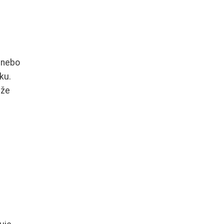
r nebo
ku.
ůže