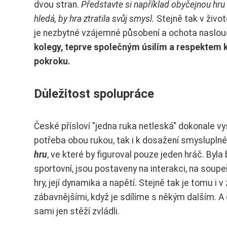
dvou stran.
Představte si například obyčejnou hru
hledá, by hra ztratila svůj smysl.
Stejně tak v živo
je nezbytné vzájemné působení a ochota naslouc
kolegy, teprve společným úsilím a respektem
pokroku.
Důležitost spolupráce
České přísloví "jedna ruka netleská" dokonale v
potřeba obou rukou, tak i k dosažení smysluplného
hru
, ve které by figuroval pouze jeden hráč. By
sportovní, jsou postaveny na interakci, na soupe
hry, její dynamika a napětí. Stejně tak je tomu i 
zábavnějšími, když je sdílíme s někým dalším. A 
sami jen stěží zvládli.