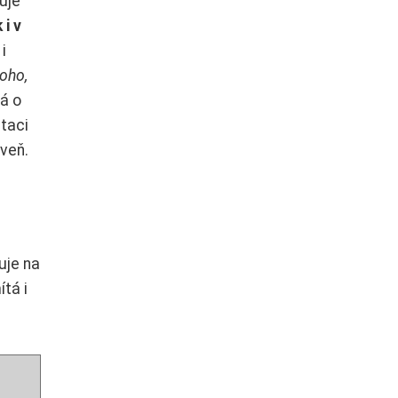
uje
 i v
i
oho,
ná o
etaci
oveň.
uje na
ítá i