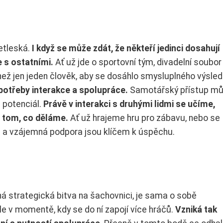
netleská.
I když se může zdát, že někteří jedinci dosahují
 s ostatními.
Ať už jde o sportovní tým, divadelní soubo
než jen jeden člověk, aby se dosáhlo smysluplného výsled
 potřeby interakce a spolupráce.
Samotářský přístup m
j potenciál.
Právě v interakci s druhými lidmi se učíme,
 tom, co děláme.
Ať už hrajeme hru pro zábavu, nebo se
 a vzájemná podpora jsou klíčem k úspěchu.
ná strategická bitva na šachovnici, je sama o sobě
e v momentě, kdy se do ní zapojí více hráčů.
Vzniká tak