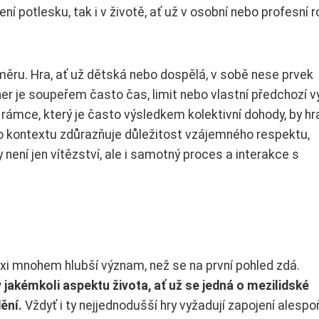
ení potlesku, tak i v životě, ať už v osobní nebo profesní r
změru. Hra, ať už dětská nebo dospělá, v sobě nese prvek
h her je soupeřem často čas, limit nebo vlastní předchozí v
rámce, který je často výsledkem kolektivní dohody, by hr
to kontextu zdůrazňuje důležitost vzájemného respektu,
není jen vítězství, ale i samotný proces a interakce s
xi mnohem hlubší význam, než se na první pohled zdá.
 jakémkoli aspektu života, ať už se jedná o mezilidské
ění.
Vždyť i ty nejjednodušší hry vyžadují zapojení alespo