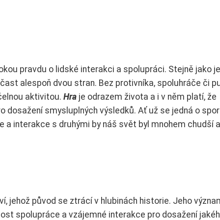
okou pravdu o lidské interakci a spolupráci. Stejně jako je
ast alespoň dvou stran. Bez protivníka, spoluhráče či pu
elnou aktivitou.
Hra
je odrazem života a i v něm platí, že
o dosažení smysluplných výsledků. Ať už se jedná o spor
ce a interakce s druhými by náš svět byl mnohem chudší 
ví, jehož původ se ztrácí v hlubinách historie. Jeho význa
nost spolupráce a vzájemné interakce pro dosažení jakéh