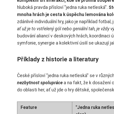
komplexní síť interakcí, kde se prolíná soupeř
hluboká pravda přísloví "jedna ruka netleská".
St
mnoha hrách je cesta k úspěchu lemována kole
zdánlivě individuální hry, jako je například fotba
ať už je to vstřelený gól nebo geniální tah, je vž
budování aliancí v deskových hrách, koordinaci 
symfonie, synergie a kolektivní úsilí se ukazují j
Příklady z historie a literatury
České přísloví "jedna ruka netleská" se v různý
nezbytnost spolupráce
a na fakt, že k dosažení c
do oblasti her, ať už jde o hry dětské, společensk
Feature
"Jedna ruka netles