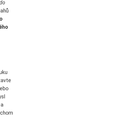
kdo
tahů
bo
ného
vuku
tavte
nebo
ysl
 a
bychom