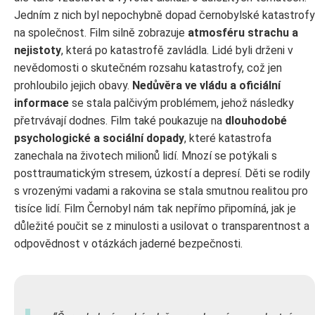
Jedním z nich byl nepochybně dopad černobylské katastrofy
na společnost. Film silně zobrazuje
atmosféru strachu a
nejistoty
, která po katastrofě zavládla. Lidé byli drženi v
nevědomosti o skutečném rozsahu katastrofy, což jen
prohloubilo jejich obavy.
Nedůvěra ve vládu a oficiální
informace
se stala palčivým problémem, jehož následky
přetrvávají dodnes. Film také poukazuje na
dlouhodobé
psychologické a sociální dopady
, které katastrofa
zanechala na životech milionů lidí. Mnozí se potýkali s
posttraumatickým stresem, úzkostí a depresí. Děti se rodily
s vrozenými vadami a rakovina se stala smutnou realitou pro
tisíce lidí. Film Černobyl nám tak nepřímo připomíná, jak je
důležité poučit se z minulosti a usilovat o transparentnost a
odpovědnost v otázkách jaderné bezpečnosti.