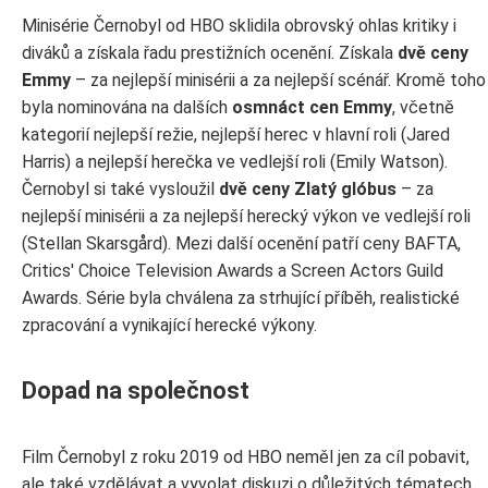
Minisérie Černobyl od HBO sklidila obrovský ohlas kritiky i
diváků a získala řadu prestižních ocenění. Získala
dvě ceny
Emmy
– za nejlepší minisérii a za nejlepší scénář. Kromě toho
byla nominována na dalších
osmnáct cen Emmy
, včetně
kategorií nejlepší režie, nejlepší herec v hlavní roli (Jared
Harris) a nejlepší herečka ve vedlejší roli (Emily Watson).
Černobyl si také vysloužil
dvě ceny Zlatý glóbus
– za
nejlepší minisérii a za nejlepší herecký výkon ve vedlejší roli
(Stellan Skarsgård). Mezi další ocenění patří ceny BAFTA,
Critics' Choice Television Awards a Screen Actors Guild
Awards. Série byla chválena za strhující příběh, realistické
zpracování a vynikající herecké výkony.
Dopad na společnost
Film Černobyl z roku 2019 od HBO neměl jen za cíl pobavit,
ale také vzdělávat a vyvolat diskuzi o důležitých tématech.