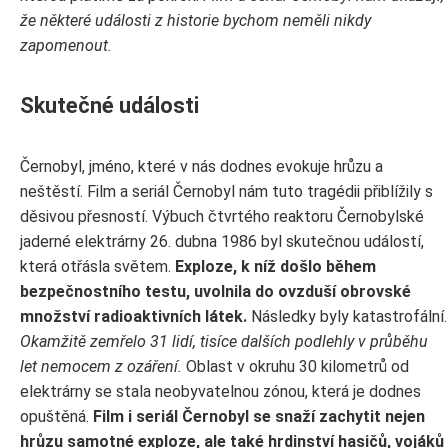
že některé události z historie bychom neměli nikdy
zapomenout.
Skutečné události
Černobyl, jméno, které v nás dodnes evokuje hrůzu a
neštěstí. Film a seriál Černobyl nám tuto tragédii přiblížily s
děsivou přesností. Výbuch čtvrtého reaktoru Černobylské
jaderné elektrárny 26. dubna 1986 byl skutečnou událostí,
která otřásla světem.
Exploze, k níž došlo během
bezpečnostního testu, uvolnila do ovzduší obrovské
množství radioaktivních látek.
Následky byly katastrofální.
Okamžitě zemřelo 31 lidí, tisíce dalších podlehly v průběhu
let nemocem z ozáření.
Oblast v okruhu 30 kilometrů od
elektrárny se stala neobyvatelnou zónou, která je dodnes
opuštěná.
Film i seriál Černobyl se snaží zachytit nejen
hrůzu samotné exploze, ale také hrdinství hasičů, vojáků