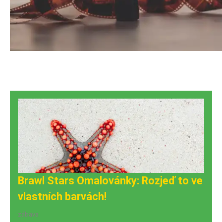
Brawl Stars Omalovánky: Rozjeď to ve
vlastních barvách!
zábava