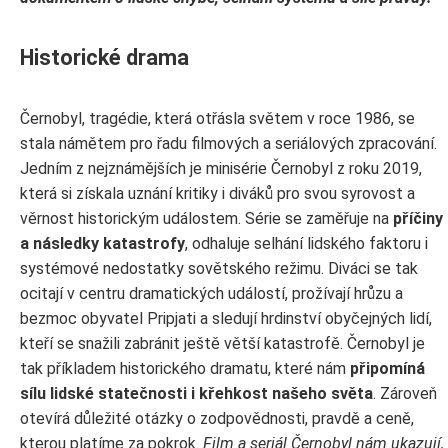
Historické drama
Černobyl, tragédie, která otřásla světem v roce 1986, se
stala námětem pro řadu filmových a seriálových zpracování.
Jedním z nejznámějších je minisérie Černobyl z roku 2019,
která si získala uznání kritiky i diváků pro svou syrovost a
věrnost historickým událostem. Série se zaměřuje na
příčiny
a následky katastrofy
, odhaluje selhání lidského faktoru i
systémové nedostatky sovětského režimu. Diváci se tak
ocitají v centru dramatických událostí, prožívají hrůzu a
bezmoc obyvatel Pripjati a sledují hrdinství obyčejných lidí,
kteří se snažili zabránit ještě větší katastrofě. Černobyl je
tak příkladem historického dramatu, které nám
připomíná
sílu lidské statečnosti i křehkost našeho světa
. Zároveň
otevírá důležité otázky o zodpovědnosti, pravdě a ceně,
kterou platíme za pokrok.
Film a seriál Černobyl nám ukazují,