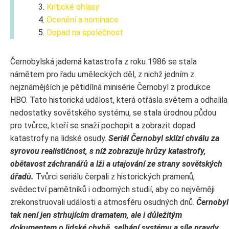
Kritické ohlasy
Ocenění a nominace
Dopad na společnost
Černobylská jaderná katastrofa z roku 1986 se stala
námětem pro řadu uměleckých děl, z nichž jedním z
nejznámějších je pětidílná minisérie Černobyl z produkce
HBO. Tato historická událost, která otřásla světem a odhalila
nedostatky sovětského systému, se stala úrodnou půdou
pro tvůrce, kteří se snaží pochopit a zobrazit dopad
katastrofy na lidské osudy.
Seriál Černobyl sklízí chválu za
syrovou realističnost, s níž zobrazuje hrůzy katastrofy,
obětavost záchranářů a lži a utajování ze strany sovětských
úřadů.
Tvůrci seriálu čerpali z historických pramenů,
svědectví pamětníků i odborných studií, aby co nejvěrněji
zrekonstruovali události a atmosféru osudných dnů.
Černobyl
tak není jen strhujícím dramatem, ale i důležitým
dokumentem o lidské chybě, selhání systému a síle pravdy.