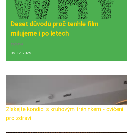
Deset důvodů proč tenhle film
milujeme i po letech
zábava
06. 12. 2025
Získejte kondici s kruhovým tréninkem - cvičení
pro zdraví