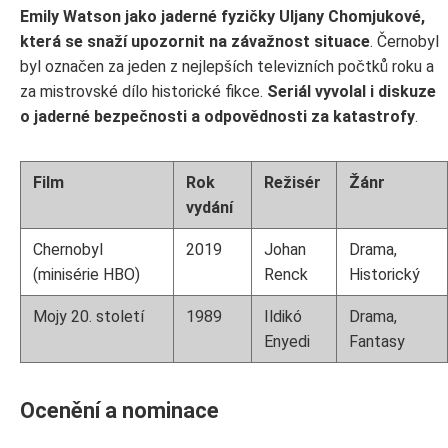
Emily Watson jako jaderné fyzičky Uljany Chomjukové,
která se snaží upozornit na závažnost situace
. Černobyl
byl označen za jeden z nejlepších televizních počtků roku a
za mistrovské dílo historické fikce.
Seriál vyvolal i diskuze
o jaderné bezpečnosti a odpovědnosti za katastrofy
.
Film
Rok
Režisér
Žánr
vydání
Chernobyl
2019
Johan
Drama,
(minisérie HBO)
Renck
Historický
Mojy 20. století
1989
Ildikó
Drama,
Enyedi
Fantasy
Ocenění a nominace