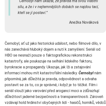
Černobyl nám ukázal, že pravda má svou vlastní
sílu, a že i v nejtemnějších dobách se najdou tací,
kteří se jí postaví.
Anežka Nováková
Černobyl, ať už jako historická událost, nebo filmové dílo, v
nás zanechává hluboký dojem a nutí k zamyšlení. Seriál od
HBO se nesnaží pouze o faktografickou rekonstrukci
katastrofy, ale poukazuje na selhání lidského faktoru,
byrokracie a propagandy. Ukazuje, jak lži a zatajování
informací mohou mít katastrofální následky.
Černobyl
nám
připomíná, jak důležitá je pravda, odpovědnost a odvaha
postavit se za to, co je správné, i když je to těžké. Film i
seriál slouží jako varování před arogancí moci a zdůrazňují
důležitost jaderné bezpečnosti a transparentnosti. Zároveň
vzdávají hold hrdinství obyčejných lidí - hasičů, horníků, vědců