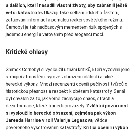
a dalších, kteří nasadili vlastní životy, aby zabránili ještě
větší katastrofě.
Ukazují také selhání lidského faktoru,
zatajování informací a pomalou reakci sovětského režimu.
Černobyl je tak nadčasovým mementem rizik spojených s
jadernou energií a varováním před arogancí moci.
Kritické ohlasy
Snímek Černobyl si vysloužil uznání kritiků, kteří vyzdvihli jeho
strhující atmosféru, syrové zobrazení událostí a silné
herecké výkony. Mnozí recenzenti ocenili pečlivost tvůrců o
historickou přesnost a respekt k obětem katastrofy. Seriál
byl chválen za to, jak věrně zachycuje chaos, strach a
dezinformace, které tragédii provázely.
Zvláštní pozornost
si vysloužilo herecké obsazení, zejména pak výkon
Jareeda Harrise v roli Valerije Legasova
, vědce
pověřeného vyšetřováním katastrofy.
Kritici ocenili i výkon